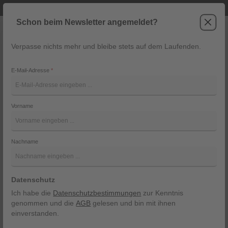
Telefonische Beratung unter +43 6243 2337
Zum Hauptinhalt springen
Schon beim Newsletter angemeldet?
Verpasse nichts mehr und bleibe stets auf dem Laufenden.
War
Navigation
E-Mail-Adresse
*
Wiessee 242 2018
Vorname
Hammerschmid
Bildergalerie überspringen
Nachname
Datenschutz
Ich habe die
Datenschutzbestimmungen
zur Kenntnis
genommen und die
AGB
gelesen und bin mit ihnen
einverstanden.