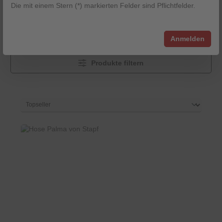
Beratung vor Ort und hauseigener Änderungsschneiderei
Die mit einem Stern (*) markierten Felder sind Pflichtfelder.
wird jede Lederhose perfekt angepasst. Für einen
selbstbewussten Auftritt mit Tradition.
Anmelden
Produkte filtern