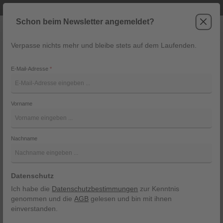
Telefonische Beratung unter +43 6243 2337
Zum Hauptinhalt springen
Schon beim Newsletter angemeldet?
Verpasse nichts mehr und bleibe stets auf dem Laufenden.
War
Navigation
E-Mail-Adresse
*
Sie sind hier:
Tracht
Trachtenmode für Sie
Hosen
Vorname
Lederhosen & Trachtenhosen für
Damen
Nachname
Lederhosen und Trachtenhosen für Damen verbinden
gelebte Tradition mit moderner Passform. Bei Moden
Datenschutz
Quehenberger in Abtenau finden Sie hochwertige,
exklusive Modelle in erstklassiger Qualität, gefertigt aus
Ich habe die
Datenschutzbestimmungen
zur Kenntnis
Österreich und inspiriert von echter Trachtenkultur. Als
genommen und die
AGB
gelesen und bin mit ihnen
Spezialist für Trachtenmode in Abtenau steht Moden
einverstanden.
Quehenberger für gelebte Tradition. Mit persönlicher