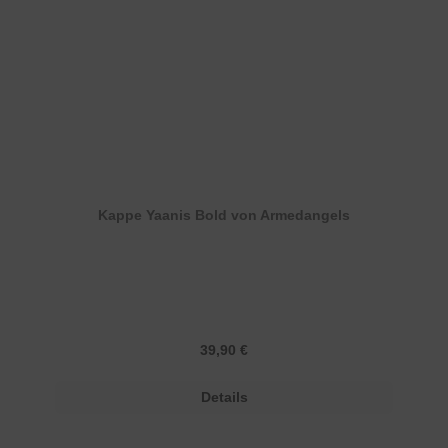
Kappe Yaanis Bold von Armedangels
Regulärer Preis:
39,90 €
Details