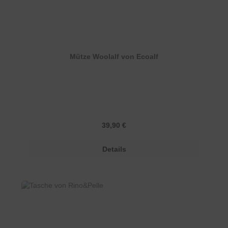
Mütze Woolalf von Ecoalf
Regulärer Preis:
39,90 €
Details