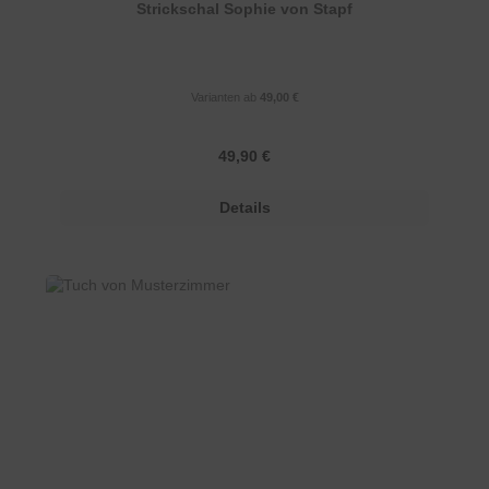
Strickschal Sophie von Stapf
Varianten ab
49,00 €
Regulärer Preis:
49,90 €
Details