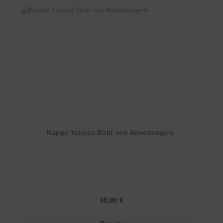
Kappe Yenaas Bold von Armedangels
Regulärer Preis:
39,90 €