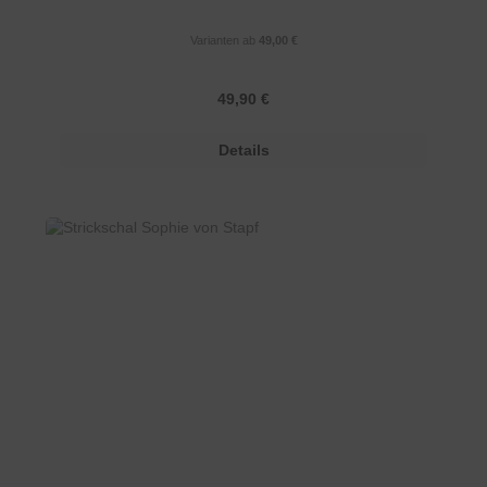
Varianten ab
49,00 €
Regulärer Preis:
49,90 €
Details