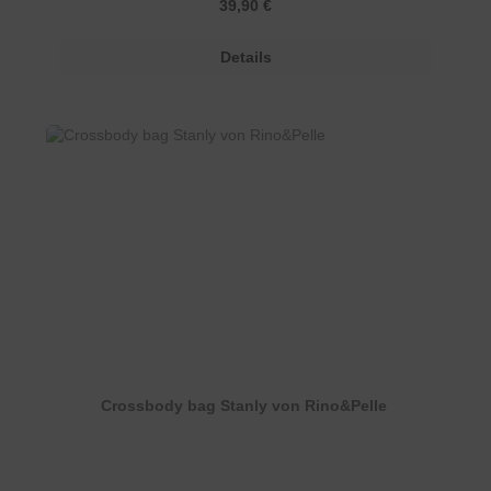
Regulärer Preis:
39,90 €
Details
Crossbody bag Stanly von Rino&Pelle