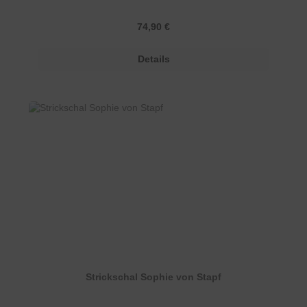
Regulärer Preis:
74,90 €
Details
Strickschal Sophie von Stapf