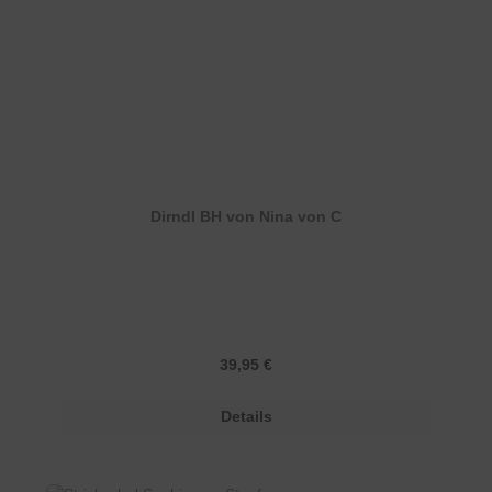
Dirndl BH von Nina von C
Regulärer Preis:
39,95 €
Details