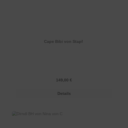
Cape Bibi von Stapf
Regulärer Preis:
149,00 €
Details