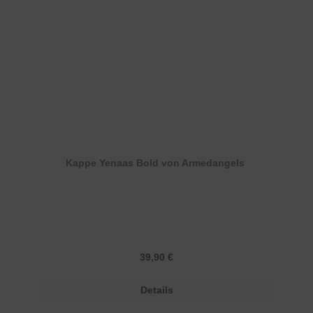
Kappe Yenaas Bold von Armedangels
Regulärer Preis:
39,90 €
Details