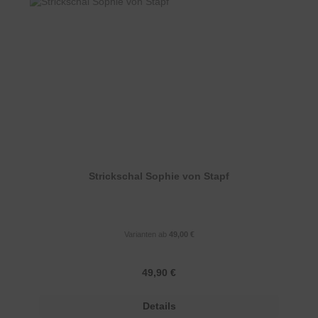
Strickschal Sophie von Stapf
Varianten ab
49,00 €
Regulärer Preis:
49,90 €
Details