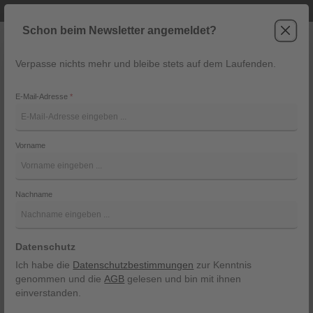
Telefonische Beratung unter +43 6243 2337
Zum Hauptinhalt springen
Schon beim Newsletter angemeldet?
Verpasse nichts mehr und bleibe stets auf dem Laufenden.
War
Navigation
E-Mail-Adresse
*
Sie sind hier:
Mode
Mode für Sie
Accessoires
Vorname
Accessoires für Damen
Nachname
Stilvolle Details für jeden Look! Accessoires für Damen
verleihen jedem Outfit das gewisse Etwas, von praktisch
bis elegant. In unserem Damenmode Onlineshop finden
Sie eine vielseitige Auswahl an Accessoires wie BHs,
Datenschutz
Tücher, Schals, Mützen und Ohrringe, die perfekt auf
Ich habe die
Datenschutzbestimmungen
zur Kenntnis
aktuelle Trends abgestimmt sind. Hochwertige
genommen und die
AGB
gelesen und bin mit ihnen
Materialien, angenehmer Tragekomfort und stilvolle
einverstanden.
Designs machen jedes Accessoire zu einem echten