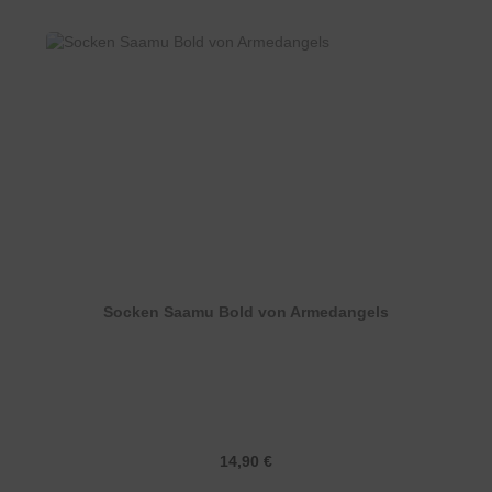
Socken Saamu Bold von Armedangels
Regulärer Preis:
14,90 €