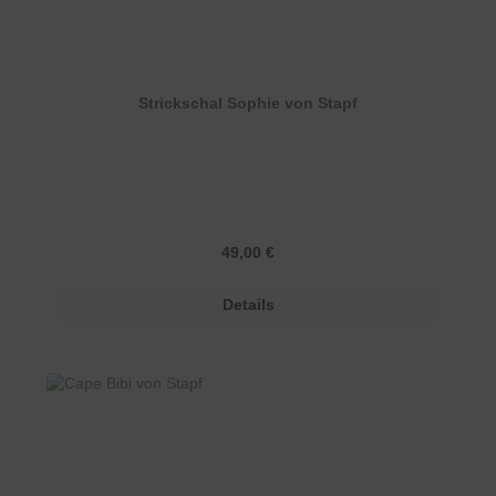
Strickschal Sophie von Stapf
Regulärer Preis:
49,00 €
Details