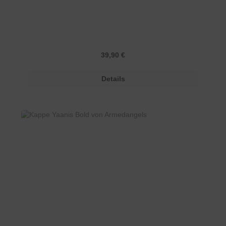
Regulärer Preis:
39,90 €
Details