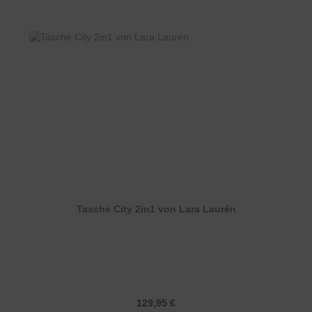
Tasche City 2in1 von Lara Laurén
Regulärer Preis:
129,95 €