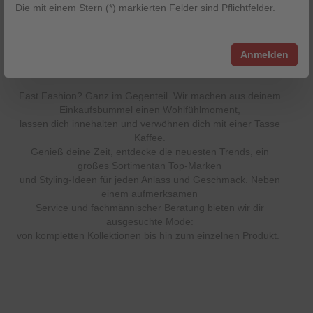
Die mit einem Stern (*) markierten Felder sind Pflichtfelder.
Anmelden
UNSERE MODE-PHILOSOPHIE
Fast Fashion? Ganz im Gegenteil. Wir machen aus deinem
Einkaufsbummel einen Wohlfühlmoment,
lassen dich innehalten und verwöhnen dich mit einer Tasse
Kaffee.
Genieß deine Zeit, entdecke die neuesten Trends, ein
großes Sortimentan Top-Marken
und Styling-Ideen für jeden Anlass und Geschmack. Neben
einem aufmerksamen
Service und fachmännischer Beratung bieten wir dir
ausgesuchte Mode:
von kompletten Kollektionen bis hin zum einzelnen Produkt.