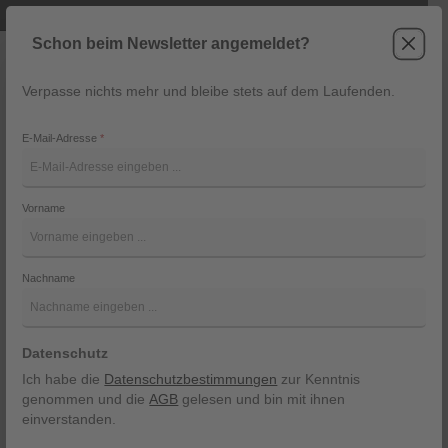
Telefonische Beratung unter +43 6243 2337
Zum Hauptinhalt springen
Schon beim Newsletter angemeldet?
Verpasse nichts mehr und bleibe stets auf dem Laufenden.
Warenk
Navigation
E-Mail-Adresse
*
Vorname
Nachname
Datenschutz
Ich habe die
Datenschutzbestimmungen
zur Kenntnis
genommen und die
AGB
gelesen und bin mit ihnen
einverstanden.