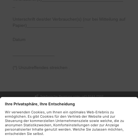
_
Unterschrift des/der Verbraucher(s) (nur bei Mitteilung auf
Papier)_______________________
Datum
_________________
(*) Unzutreffendes streichen .
Telefonische Beratung unter +43 6243 2337
UNSER GESCHÄFT
SERVICE
INFORMATIONEN