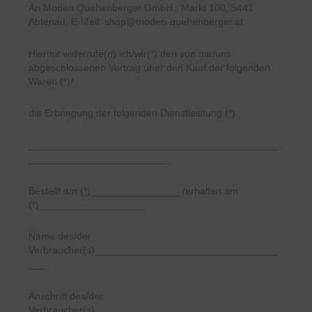
An Moden Quehenberger GmbH., Markt 100, 5441
Abtenau, E-Mail: shop@moden-quehenberger.at
Hiermit widerrufe(n) ich/wir(*) den von mir/uns
abgeschlossenen Vertrag über den Kauf der folgenden
Waren (*)/
die Erbringung der folgenden Dienstleistung (*)
_____________________________________________
_________________________
Bestellt am (*)________________ /erhalten am
(*)___________________
Name des/der
Verbraucher(s)_________________________________
___
Anschrift des/der
Verbraucher(s)_________________________________