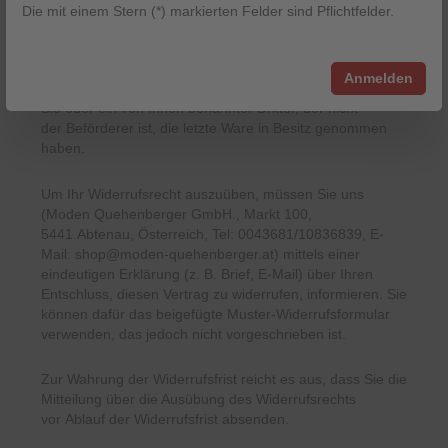
Die mit einem Stern (*) markierten Felder sind Pflichtfelder.
Sie haben das Recht, binnen 14 Tagen ohne Angabe von
Gründen diesen Vertrag zu widerrufen.
Anmelden
Die Widerrufsfrist beträgt 14 Tage ab dem Tag, an dem
Sie oder ein von Ihnen benannter Dritter, der nicht
der
Beförderer ist, die letzte Ware in Besitz genommen
haben.
Um Ihr Widerrufsrecht auszuüben, müssen Sie uns
(Moden Quehenberger GmbH., Markt 100,
5441
Abtenau, Österreich, Tel:
0043681/10836839,
E-
Mail: shop@moden-quehenberger.at) mittels einer
eindeutigen
Erklärung (z. B. Brief, E-Mail) über Ihren
Entschluss, diesen Vertrag zu widerrufen, informieren. Sie
können dafür
das beigefügte Muster-Widerrufsformular
verwenden, das jedoch nicht vorgeschrieben ist.
Zur Wahrung der Widerrufsfrist reicht es aus, dass Sie die
Mitteilung über die Ausübung des Widerrufsrechts
vor
Ablauf der Widerrufsfrist absenden.