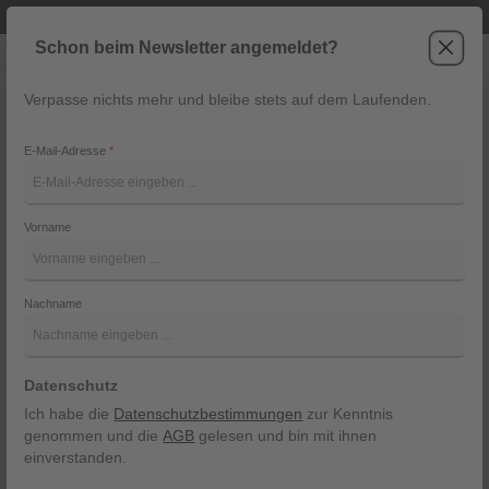
Telefonische Beratung unter +43 6243 2337
Zum Hauptinhalt springen
Schon beim Newsletter angemeldet?
Verpasse nichts mehr und bleibe stets auf dem Laufenden.
War
Navigation
E-Mail-Adresse
*
Verbrauchern steht bei Verträgen zur Lieferung von
Waren ein Widerrufsrecht gemäß nachfolgender
Vorname
Maßgabe zu.
Verbraucher ist jede natürliche Person, die
ein Rechtsgeschäft zu Zwecken abschließt, die
überwiegend weder ihrer gewerblichen noch ihrer
Nachname
selbständigen beruflichen Tätigkeit zugerechnet werden
können.
Datenschutz
Ich habe die
Datenschutzbestimmungen
zur Kenntnis
genommen und die
AGB
gelesen und bin mit ihnen
Widerrufsbelehrung
einverstanden.
Widerrufsrecht