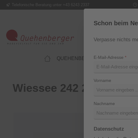
Telefonische Beratung unter +43 6243 2337
m Hauptinhalt springen
Zur Suche springen
Zur Hauptnavigation springen
Schon beim Ne
Verpasse nichts me
E-Mail-Adresse
*
QUEHENBERGER LIFESTYLE
Vorname
Wiessee 242 2018
Nachname
Bildergalerie überspringen
Datenschutz