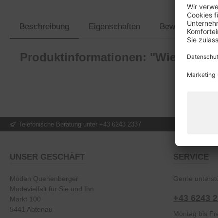
Beschreibung
Eigenschaften
Bewertungen
Produktinformationen: "Wiessee 24
Telefonische Beratung unter +43 6243 2337
UNSER GESCHÄFT
SERVICE
Moden Quehenberger
Gerne unterstü
Modevielfalt für Sie und Ihn
+43 6243 
Markt 100
5441 Abtenau
Montag bis Fre