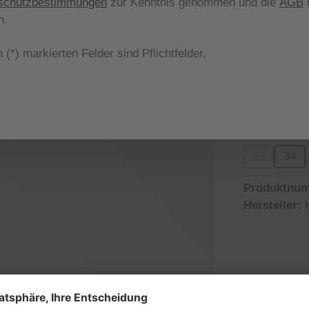
schutzbestimmungen
zur Kenntnis genommen und die
AGB
g
Nicht meh
n.
aus
Farbe
 (*) markierten Felder sind Pflichtfelder.
20
4
(Diese Opt
(
aus
Größe
32
34
(Diese Optio
(Die
Produktnu
Hersteller: