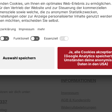
2 2018"
Kostenloser Versand ab € 49,-
Gutscheine zum F
INFORMATIONEN
tzen wir dich unter:
Impressum
AGB & Kundeninfo
2337
Widerrufsbelehrungen
itag: