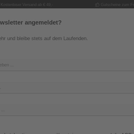
Kostenloser Versand ab € 49,-
Gutscheine zum F
wsletter angemeldet?
hr und bleibe stets auf dem Laufenden.
MODE
TRACHT
GUTSCHEINE
SHOP
SHOP 
Regulärer Pr
319,00
Preise inkl. M