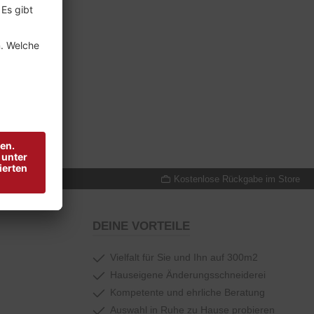
reude schenken
Kostenlose Rückgabe im Store
DEINE VORTEILE
Vielfalt für Sie und Ihn auf 300m2
Hauseigene Änderungsschneiderei
Kompetente und ehrliche Beratung
Auswahl in Ruhe zu Hause probieren