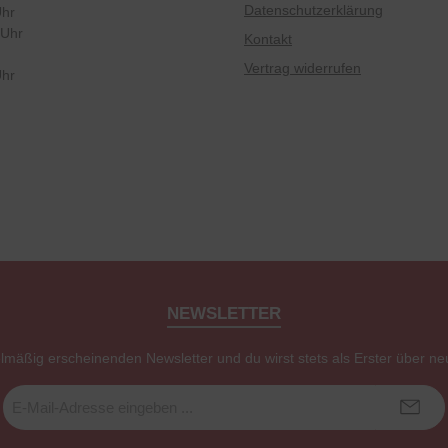
Datenschutzerklärung
Uhr
 Uhr
Kontakt
Vertrag widerrufen
Uhr
NEWSLETTER
elmäßig erscheinenden Newsletter und du wirst stets als Erster über ne
E-
Mail-
Adresse