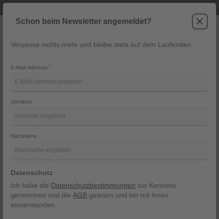
Telefonische Beratung unter +43 6243 2337
Zum Hauptinhalt springen
Schon beim Newsletter angemeldet?
Verpasse nichts mehr und bleibe stets auf dem Laufenden.
War
Navigation
E-Mail-Adresse
*
W5010896A
Vorname
Superdry
Bildergalerie überspringen
Nachname
Datenschutz
Ich habe die
Datenschutzbestimmungen
zur Kenntnis
genommen und die
AGB
gelesen und bin mit ihnen
einverstanden.