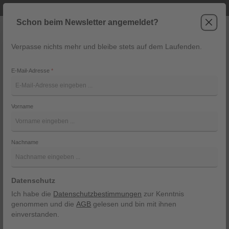
Telefonische Beratung unter +43 6243 2337
Zum Hauptinhalt springen
Schon beim Newsletter angemeldet?
Verpasse nichts mehr und bleibe stets auf dem Laufenden.
War
Navigation
E-Mail-Adresse
*
W24F1537
Vorname
Penn&Ink
Bildergalerie überspringen
Nachname
Datenschutz
Ich habe die
Datenschutzbestimmungen
zur Kenntnis
genommen und die
AGB
gelesen und bin mit ihnen
einverstanden.