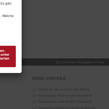
reude schenken
Kostenlose Rückgabe im Store
DEINE VORTEILE
Vielfalt für Sie und Ihn auf 300m2
Hauseigene Änderungsschneiderei
Kompetente und ehrliche Beratung
Auswahl in Ruhe zu Hause probieren