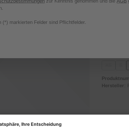
schutzbestimmungen
zur Kenntnis genommen und die
AGB
g
Nicht meh
n.
aus
Farbe
 (*) markierten Felder sind Pflichtfelder.
565 soft
(Diese Opt
aus
Größe
XS
S
(Diese Opti
(Die
Produktnu
Hersteller: