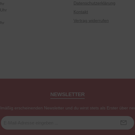
Datenschutzerklärung
Uhr
 Uhr
Kontakt
Vertrag widerrufen
Uhr
NEWSLETTER
elmäßig erscheinenden Newsletter und du wirst stets als Erster über ne
E-
Mail-
Adresse