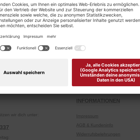
Kostenloser Versand ab € 49,-
Gutscheine zum F
INFORMATIONEN
tzen wir dich unter:
Impressum
AGB & Kundeninfo
2337
Widerrufsbelehrungen
itag: