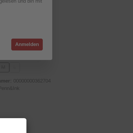
elesen und bin mit
r verfügbar
wählen
ion ist zurzeit nicht verfügbar.)
Anmelden
wählen
M
L
on ist zurzeit nicht verfügbar.)
se Option ist zurzeit nicht verfügbar.)
(Diese Option ist zurzeit nicht verfügbar.)
(Diese Option ist zurzeit nicht verfügbar.)
mmer:
00000000362704
Penn&Ink