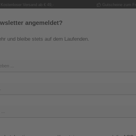
Kostenloser Versand ab € 49,-
Gutscheine zum F
wsletter angemeldet?
hr und bleibe stets auf dem Laufenden.
MODE
TRACHT
GUTSCHEINE
SHOP
SHOP 
Regulärer Pr
79,00 
Preise inkl. M