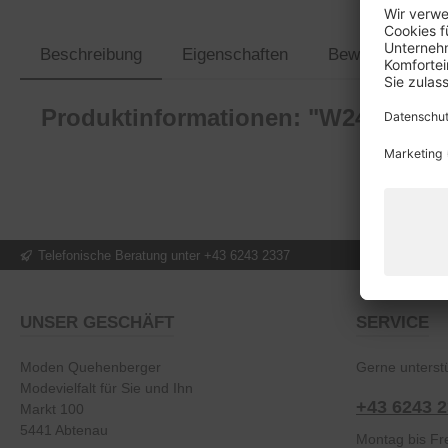
Beschreibung
Eigenschaften
Bewertungen
Produktinformationen: "W24F1523"
Telefonische Beratung unter +43 6243 2337
UNSER GESCHÄFT
SERVICE
Moden Quehenberger
Gerne unterstü
Modevielfalt für Sie und Ihn
+43 6243 
Markt 100
5441 Abtenau
Montag bis Fre