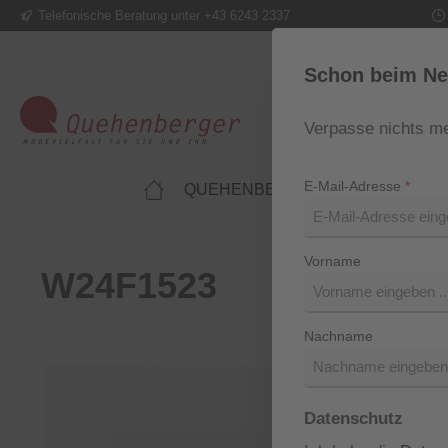
Telefonische Beratung unter +43 6243 2337
m Hauptinhalt springen
Zur Suche springen
Zur Hauptnavigation springen
Schon beim Ne
Verpasse nichts me
E-Mail-Adresse
*
QUEHENBERGER LIFESTYLE
Vorname
W24F1523
Nachname
Bildergalerie überspringen
Datenschutz