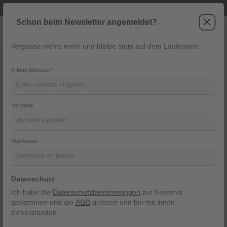
Telefonische Beratung unter +43 6243 2337
Zum Hauptinhalt springen
Schon beim Newsletter angemeldet?
Verpasse nichts mehr und bleibe stets auf dem Laufenden.
War
Navigation
E-Mail-Adresse
*
W24F1523
Vorname
Penn&Ink
Bildergalerie überspringen
Nachname
Datenschutz
Ich habe die
Datenschutzbestimmungen
zur Kenntnis
genommen und die
AGB
gelesen und bin mit ihnen
einverstanden.