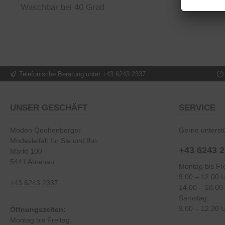
Waschbar bei 40 Grad
Telefonische Beratung unter +43 6243 2337
UNSER GESCHÄFT
SERVICE
Moden Quehenberger
Gerne unterstü
Modevielfalt für Sie und Ihn
+43 6243 
Markt 100
5441 Abtenau
Montag bis Fre
9.00 – 12.00 
+43 6243 2337
14.00 – 18.00
Samstag:
9.00 – 12.30 
Öffnungszeiten:
Montag bis Freitag: