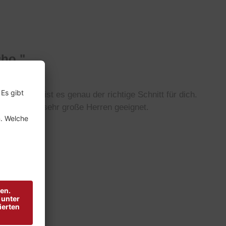
ho "
rt trägst, ist es genau der richtige Schnitt für dich.
ür schlanke sehr große Herren geeignet.
et.