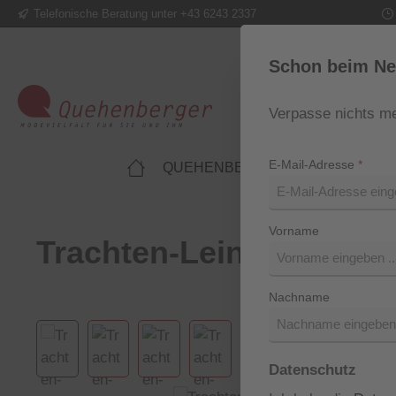
Telefonische Beratung unter +43 6243 2337
m Hauptinhalt springen
Zur Suche springen
Zur Hauptnavigation springen
Schon beim Ne
Verpasse nichts me
E-Mail-Adresse
*
QUEHENBERGER LIFESTYLE
Vorname
Trachten-Leinenhemd „
Nachname
Bildergalerie überspringen
Datenschutz