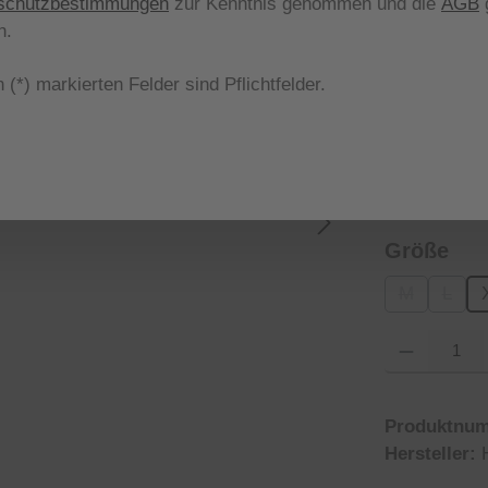
schutzbestimmungen
zur Kenntnis genommen und die
AGB
g
aus
Farbe
n.
 (*) markierten Felder sind Pflichtfelder.
dunkelgrün
aus
Form
000000003
aus
Größe
M
L
(Diese Optio
(Diese
Produkt Anzahl
Produktnu
Hersteller: