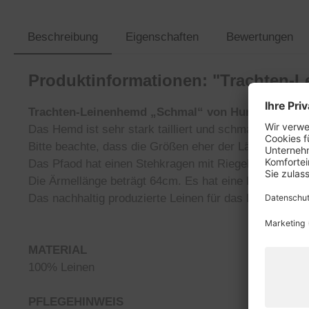
Beschreibung
Eigenschaften
Bewertungen
Produktinformationen: "Trachten-
Trachten-Leinenhemd „Schmal“ von Hund sans sc
Das Hemd ist sehr stark tailliert und schmal geschnitte
Bitte beachte, dass die Größen eher der Länge als in 
Das Pfaod hat einen Stehkragen mit Riegel und eine ha
Die Ärmellänge beträgt 64cm. Es hat eine Einknopf-M
Das nachhaltig produzierte Leinen für das Pfoad stam
MATERIAL
100% Leinen
PFLEGEHINWEIS