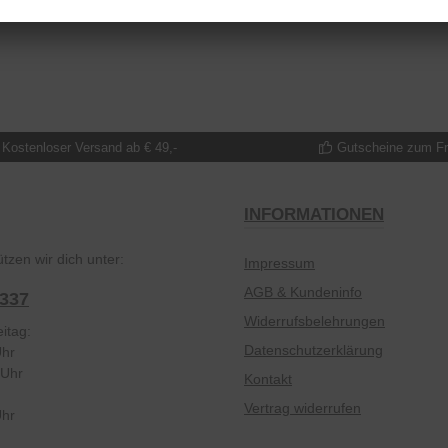
Kostenloser Versand ab € 49,-
Gutscheine zum F
INFORMATIONEN
tzen wir dich unter:
Impressum
AGB & Kundeninfo
2337
Widerrufsbelehrungen
itag:
Datenschutzerklärung
Uhr
 Uhr
Kontakt
Vertrag widerrufen
Uhr