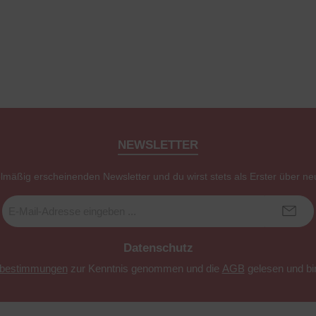
NEWSLETTER
elmäßig erscheinenden Newsletter und du wirst stets als Erster über ne
E-
Mail-
Adresse
*
Datenschutz
zbestimmungen
zur Kenntnis genommen und die
AGB
gelesen und bin