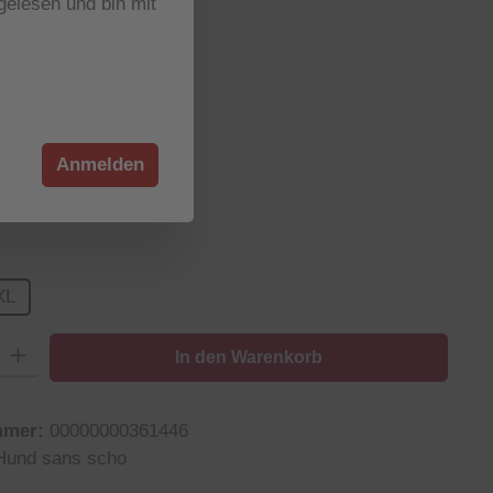
elesen und bin mit
wählen
hellblau
weiß
(Diese Option ist zurzeit nicht verfügbar.)
(Diese Option ist zurzeit nicht verfügbar.)
wählen
Anmelden
wählen
XL
n ist zurzeit nicht verfügbar.)
 Option ist zurzeit nicht verfügbar.)
: Gib den gewünschten Wert ein oder benutze die Schaltflächen um die
In den Warenkorb
mmer:
00000000361446
Hund sans scho