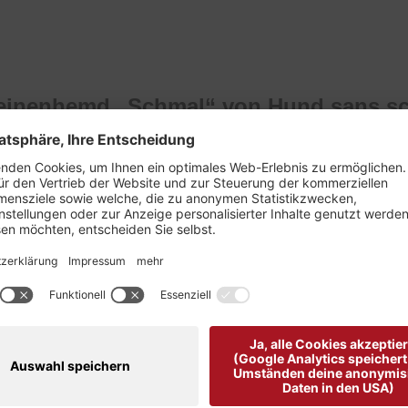
Leinenhemd „Schmal“ von Hund sans sc
ho
n. Wenn du also schlank bist, und dein Hemd gern stark taillie
der Weit wachsen, daher sind die größeren Größen perfekt f
lblange Knopfleiste.
anschette.
mt aus Spanien und ist mit dem GOTS Zertifikat ausgezeichn