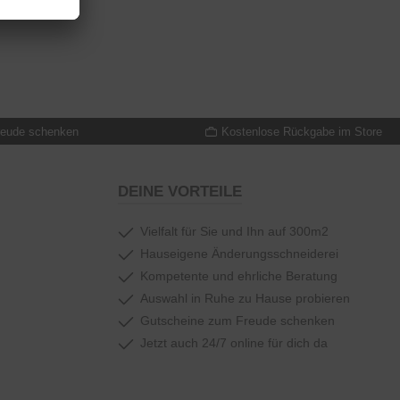
reude schenken
Kostenlose Rückgabe im Store
DEINE VORTEILE
Vielfalt für Sie und Ihn auf 300m2
Hauseigene Änderungsschneiderei
Kompetente und ehrliche Beratung
Auswahl in Ruhe zu Hause probieren
Gutscheine zum Freude schenken
Jetzt auch 24/7 online für dich da