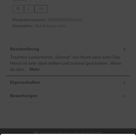
M
L
XL
(Diese Option ist zurzeit nicht verfügbar.)
Produktnummer:
00000000358163
Hersteller:
Hund sans scho
Beschreibung
Trachten-Leinenhemd „Schmal“ von Hund sans scho Das
Hemd ist sehr stark tailliert und schmal geschnitten. Wenn
du also…
Mehr
Eigenschaften
Bewertungen
Telefonische Beratung unter +43 6243 2337