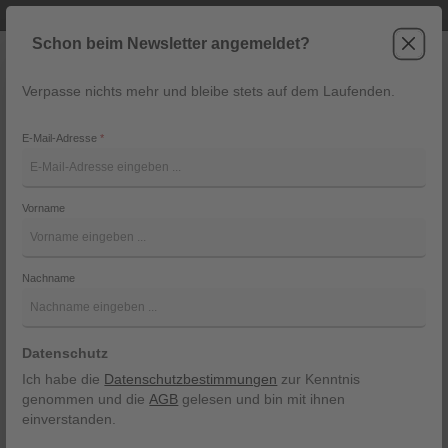
Telefonische Beratung unter +43 6243 2337
Zum Hauptinhalt springen
Schon beim Newsletter angemeldet?
Verpasse nichts mehr und bleibe stets auf dem Laufenden.
War
Navigation
E-Mail-Adresse
*
Trachten-Leinenhemd „Schmal“
von Hund sans scho
Vorname
Hund sans scho
Nachname
Bildergalerie überspringen
Datenschutz
Ich habe die
Datenschutzbestimmungen
zur Kenntnis
genommen und die
AGB
gelesen und bin mit ihnen
einverstanden.