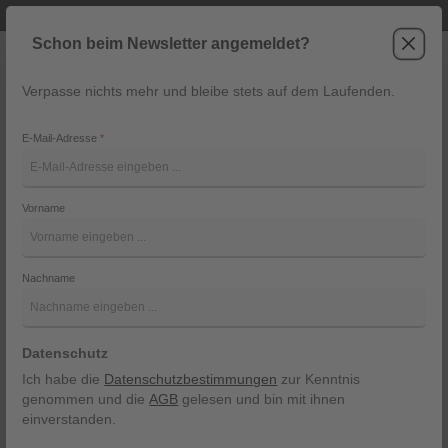
Telefonische Beratung unter +43 6243 2337
Zum Hauptinhalt springen
Schon beim Newsletter angemeldet?
Verpasse nichts mehr und bleibe stets auf dem Laufenden.
War
Navigation
E-Mail-Adresse
*
Trachten-Kniestrümpfe von
Lusana
Vorname
Strumpf Dirks
Nachname
Bildergalerie überspringen
Datenschutz
Ich habe die
Datenschutzbestimmungen
zur Kenntnis
genommen und die
AGB
gelesen und bin mit ihnen
einverstanden.