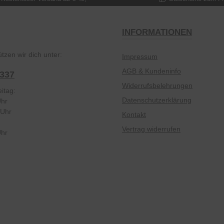
INFORMATIONEN
tzen wir dich unter:
Impressum
AGB & Kundeninfo
2337
Widerrufsbelehrungen
itag:
Datenschutzerklärung
Uhr
 Uhr
Kontakt
Vertrag widerrufen
Uhr