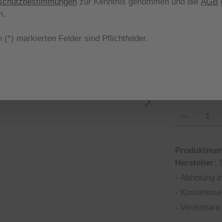
schutzbestimmungen
zur Kenntnis genommen und die
AGB
g
aus
Farbe
n.
 (*) markierten Felder sind Pflichtfelder.
51 beige
aus
Größe
*
Produkt Anzahl
Produktnu
Hersteller:
-
Abholung i
-
Kostenlose
-
Vereinbare 