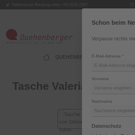
Telefonische Beratung unter +43 6243 2337
m Hauptinhalt springen
Zur Suche springen
Zur Hauptnavigation springen
Schon beim Ne
Verpasse nichts me
E-Mail-Adresse
*
QUEHENBERGER LIFESTYLE
Vorname
Tasche Valeria von Stei
Nachname
Bildergalerie überspringen
Datenschutz