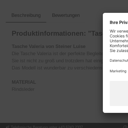
Beschreibung
Bewertungen
Produktinformationen: "Tasche Vale
Tasche Valeria von Steiner Luise
Die Tasche Valeria ist der perfekte Begleiter.
Sie ist nicht zu groß und trotzdem hat einiges Platz.
Das Modell ist wunderbar zu verschiedensten Outfits
MATERIAL
Rindsleder
Telefonische Beratung unter +43 6243 2337