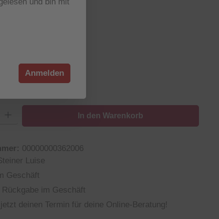
elesen und bin mit
wählen
wählen
Anmelden
: Gib den gewünschten Wert ein oder benutze die Schaltflächen um die
In den Warenkorb
mmer:
00000000362006
Steiner Luise
m Geschäft
 Rückgabe im Geschäft
jetzt deinen Termin für deine Online-Beratung!