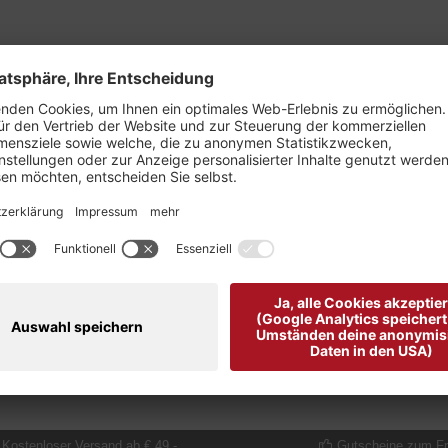
ria von Steiner Luise "
 kombinierbar.
Kostenloser Versand ab € 49,-
Gutscheine zum F