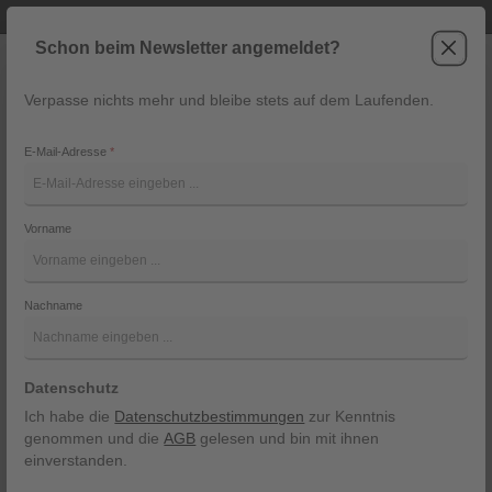
Telefonische Beratung unter +43 6243 2337
Zum Hauptinhalt springen
Schon beim Newsletter angemeldet?
Verpasse nichts mehr und bleibe stets auf dem Laufenden.
War
Navigation
E-Mail-Adresse
*
T-Shirt von Marc O´Polo
Vorname
Marc O´Polo
Bildergalerie überspringen
Nachname
Datenschutz
Ich habe die
Datenschutzbestimmungen
zur Kenntnis
genommen und die
AGB
gelesen und bin mit ihnen
einverstanden.