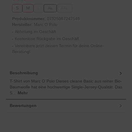
S
M
L
XL
XXL
(Diese Option ist zurzeit nicht verfügbar.)
(Diese Option ist zurzeit nicht verfügbar.)
(Diese Option ist zurzeit nicht verfügbar.)
Produktnummer:
07325867247546
Hersteller:
Marc O´Polo
-
Abholung im Geschäft
-
Kostenlose Rückgabe im Geschäft
-
Vereinbare jetzt deinen Termin für deine Online-
Beratung!
Beschreibung
T-Shirt von Marc O´Polo Dieses cleane Basic aus reiner Bio-
Baumwolle hat eine hochwertige Single-Jersey-Qualität. Das
S…
Mehr
Bewertungen