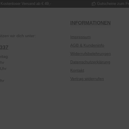
Kostenloser Versand ab € 49,-
Gutscheine zum F
INFORMATIONEN
tzen wir dich unter:
Impressum
AGB & Kundeninfo
2337
Widerrufsbelehrungen
itag:
Datenschutzerklärung
Uhr
 Uhr
Kontakt
Vertrag widerrufen
Uhr