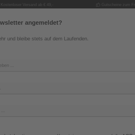
Kostenloser Versand ab € 49,-
Gutscheine zum F
wsletter angemeldet?
hr und bleibe stets auf dem Laufenden.
MODE
TRACHT
GUTSCHEINE
SHOP
SHOP 
 Ecoalf
Verkaufsprei
44,99 
Preise inkl. M