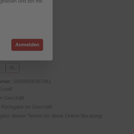
elesen und bin mit
r verfügbar
wählen
04
 Option ist zurzeit nicht verfügbar.)
Anmelden
wählen
L
XL
n ist zurzeit nicht verfügbar.)
 Option ist zurzeit nicht verfügbar.)
(Diese Option ist zurzeit nicht verfügbar.)
mmer:
00000000367941
Ecoalf
m Geschäft
 Rückgabe im Geschäft
jetzt deinen Termin für deine Online-Beratung!