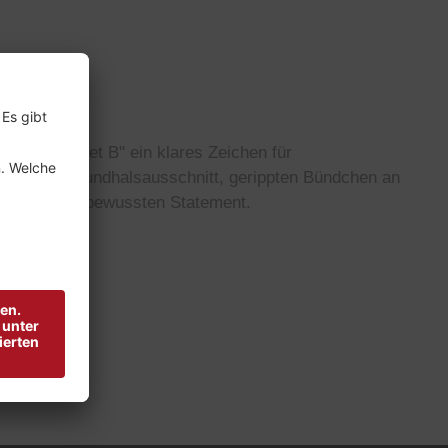
 Is No Planet B" ein klares Zeichen für
etails wie Rundhalsausschnitt, gerippten Bündchen an
ks mit einem bewussten Statement.