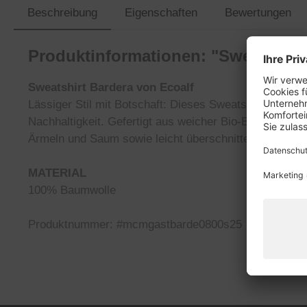
Beschreibung
Eigenschaften
Bewertungen
Produktinformationen: "Sweatshirt 
Sweatshirt Bardera von Ecoalf
Lässiger Stil mit Botschaft: Dieses Sweatshirt in san
Nachhaltigkeit. Gefertigt aus weicher Bio-Baumwolle 
Ärmeln und Saum sowie leicht überschnittenen Schulte
MATERIAL
100% Baumwolle
Produktnummer: #mcmgastbarde0800s25