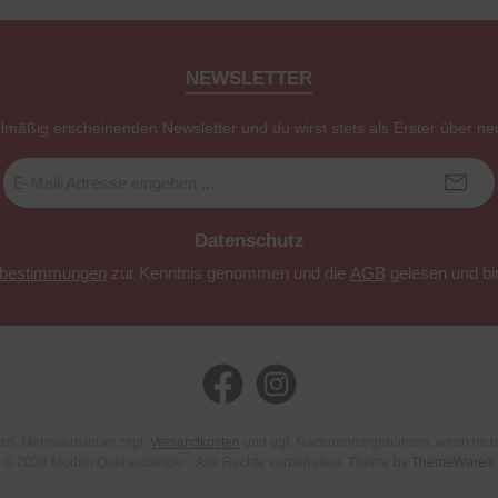
NEWSLETTER
elmäßig erscheinenden Newsletter und du wirst stets als Erster über ne
E-
Mail-
Adresse
*
Datenschutz
zbestimmungen
zur Kenntnis genommen und die
AGB
gelesen und bin
Facebook
Instagram
etzl. Mehrwertsteuer zzgl.
Versandkosten
und ggf. Nachnahmegebühren, wenn nich
© 2026 Moden Quehenberger - Alle Rechte vorbehalten. Theme by
ThemeWare®