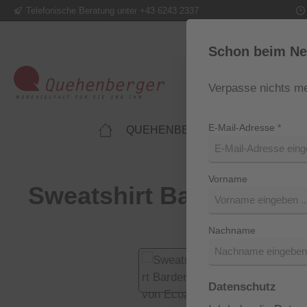
Telefonische Beratung unter +43 6243 2337
m Hauptinhalt springen
Zur Suche springen
Zur Hauptnavigation springen
Schon beim Ne
Verpasse nichts me
E-Mail-Adresse
*
QUEHENBERGER LIFESTYLE
Vorname
Sweatshirt Bardera von
Nachname
Bildergalerie überspringen
Datenschutz