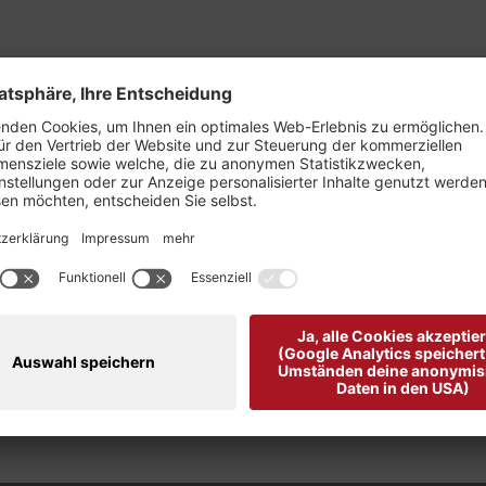
Bardera von Ecoalf "
ftem Mintgrün setzt mit dem großen Frontprint "Because There
bietet es dank der lockeren Passform und den klassischen D
rn hohen Tragekomfort. Perfekt für entspannte Freizeitloo