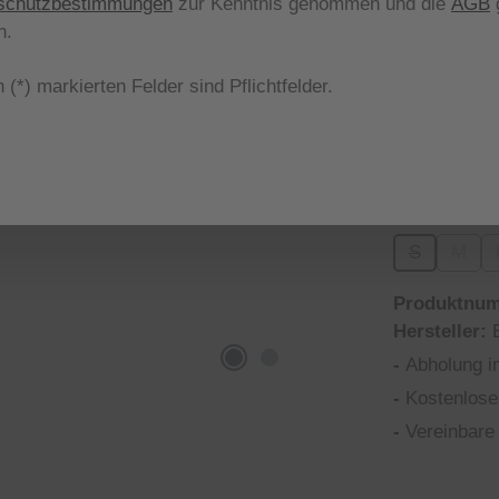
schutzbestimmungen
zur Kenntnis genommen und die
AGB
g
Nicht meh
n.
aus
Farbe
 (*) markierten Felder sind Pflichtfelder.
blue pearl 6
(Diese
aus
Größe
S
M
(Diese Optio
(Diese
Produktnu
Hersteller:
-
Abholung i
-
Kostenlose
-
Vereinbare 