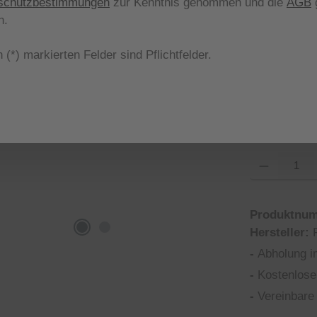
schutzbestimmungen
zur Kenntnis genommen und die
AGB
g
aus
Farbe
n.
 (*) markierten Felder sind Pflichtfelder.
anilex grey
aus
Größe
36
37
Produkt Anzahl
Produktnu
Hersteller:
-
Abholung i
-
Kostenlose
-
Vereinbare 