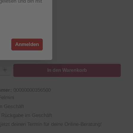
elesen und bin mit
wählen
wählen
Anmelden
38
39
40
: Gib den gewünschten Wert ein oder benutze die Schaltflächen um die
In den Warenkorb
mmer:
00000000356500
Felmini
m Geschäft
 Rückgabe im Geschäft
jetzt deinen Termin für deine Online-Beratung!