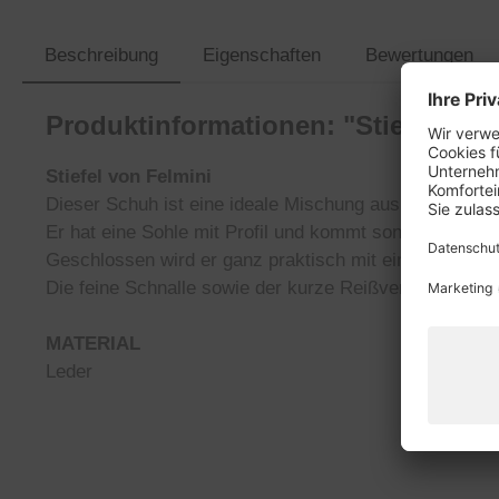
Beschreibung
Eigenschaften
Bewertungen
Produktinformationen: "Stiefel von
Stiefel von Felmini
Dieser Schuh ist eine ideale Mischung aus Funktion u
Er hat eine Sohle mit Profil und kommt sonst in eine
Geschlossen wird er ganz praktisch mit einem Reißvers
Die feine Schnalle sowie der kurze Reißverschluss au
MATERIAL
Leder