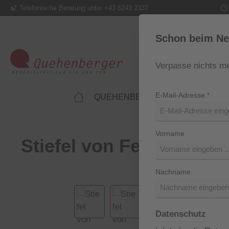
Telefonische Beratung unter +43 6243 2337
m Hauptinhalt springen
Zur Suche springen
Zur Hauptnavigation springen
Schon beim Ne
Verpasse nichts me
E-Mail-Adresse
*
QUEHENBERGER LIFESTYLE
Vorname
Stiefel von Felmini
Nachname
Bildergalerie überspringen
Datenschutz