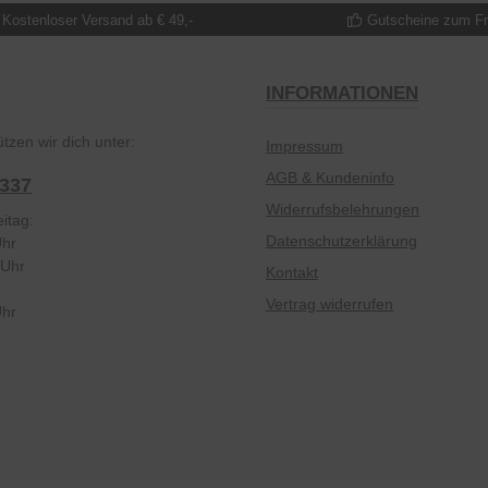
Kostenloser Versand ab € 49,-
Gutscheine zum F
INFORMATIONEN
tzen wir dich unter:
Impressum
AGB & Kundeninfo
2337
Widerrufsbelehrungen
itag:
Datenschutzerklärung
Uhr
 Uhr
Kontakt
Vertrag widerrufen
Uhr