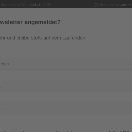
Kostenloser Versand ab € 49,-
Gutscheine zum F
wsletter angemeldet?
hr und bleibe stets auf dem Laufenden.
MODE
TRACHT
GUTSCHEINE
SHOP
SHOP 
Verkaufsprei
119,99
Preise inkl. M