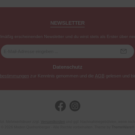
NEWSLETTER
elmäßig erscheinenden Newsletter und du wirst stets als Erster über ne
E-
Mail-
Adresse
*
Datenschutz
zbestimmungen
zur Kenntnis genommen und die
AGB
gelesen und bin
Facebook
Instagram
etzl. Mehrwertsteuer zzgl.
Versandkosten
und ggf. Nachnahmegebühren, wenn nich
© 2026 Moden Quehenberger - Alle Rechte vorbehalten. Theme by
ThemeWare®