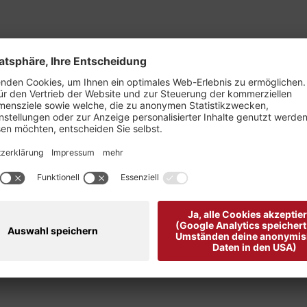
 Felmini"
nd Optik.
m glänzenden, dunkelbraunen Leder.
chluss, der seitlich an der Innenseite zu finden ist.
ßen dienen als zarte Details.