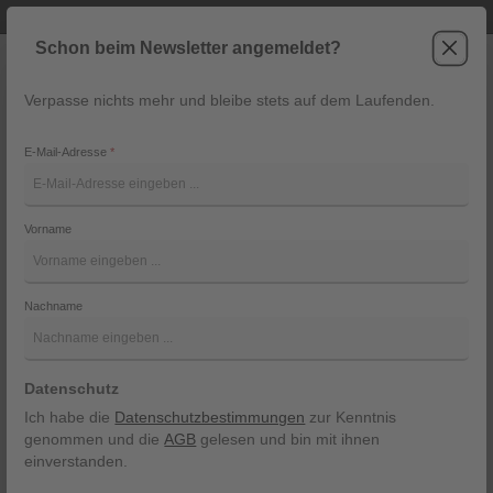
Telefonische Beratung unter +43 6243 2337
Zum Hauptinhalt springen
Schon beim Newsletter angemeldet?
Verpasse nichts mehr und bleibe stets auf dem Laufenden.
War
Navigation
E-Mail-Adresse
*
Schuh von Ostarrichi
Vorname
Ostarrichi
Bildergalerie überspringen
Nachname
Datenschutz
Ich habe die
Datenschutzbestimmungen
zur Kenntnis
genommen und die
AGB
gelesen und bin mit ihnen
einverstanden.