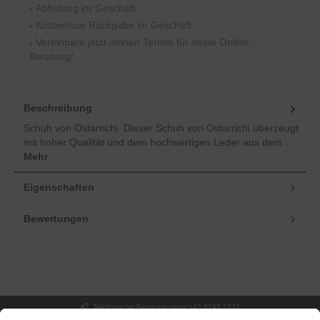
-
Abholung im Geschäft
-
Kostenlose Rückgabe im Geschäft
-
Vereinbare jetzt deinen Termin für deine Online-
Beratung!
Beschreibung
Schuh von Ostarrichi Dieser Schuh von Ostarrichi überzeugt
mit hoher Qualität und dem hochwertigen Leder aus dem…
Mehr
Eigenschaften
Bewertungen
Telefonische Beratung unter +43 6243 2337