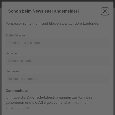
Telefonische Beratung unter +43 6243 2337
Zum Hauptinhalt springen
Schon beim Newsletter angemeldet?
Verpasse nichts mehr und bleibe stets auf dem Laufenden.
War
Navigation
E-Mail-Adresse
*
Schürze, midi, fischgrät
Vorname
Ploom
Bildergalerie überspringen
Nachname
Datenschutz
Ich habe die
Datenschutzbestimmungen
zur Kenntnis
genommen und die
AGB
gelesen und bin mit ihnen
einverstanden.