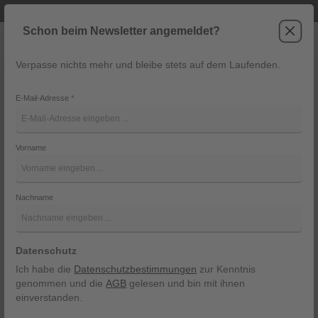
Telefonische Beratung unter +43 6243 2337
Zum Hauptinhalt springen
Schon beim Newsletter angemeldet?
Verpasse nichts mehr und bleibe stets auf dem Laufenden.
War
Navigation
E-Mail-Adresse
*
Schärpe aus Baumwolle von
Quehenberger Tracht
Vorname
Quehenberger Tracht
Nachname
Bildergalerie überspringen
Datenschutz
Ich habe die
Datenschutzbestimmungen
zur Kenntnis
genommen und die
AGB
gelesen und bin mit ihnen
einverstanden.