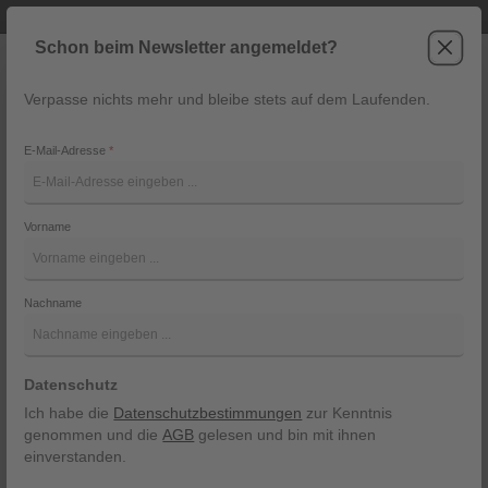
Telefonische Beratung unter +43 6243 2337
Zum Hauptinhalt springen
Schon beim Newsletter angemeldet?
Verpasse nichts mehr und bleibe stets auf dem Laufenden.
War
Navigation
E-Mail-Adresse
*
Poloshirt von Marc O´Polo
Vorname
Marc O´Polo
Bildergalerie überspringen
Nachname
Datenschutz
Ich habe die
Datenschutzbestimmungen
zur Kenntnis
genommen und die
AGB
gelesen und bin mit ihnen
einverstanden.