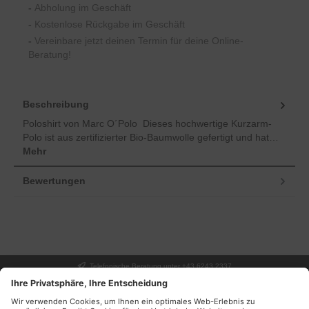
-
Abholung im Geschäft
-
Kostenlose Rückgabe im Geschäft
-
Vereinbare jetzt deinen Termin für deine Online-
Beratung!
Beschreibung
Poloshirt von Marc O´Polo Dieses hochwertige Kurzarm-
Polo ist aus zertifizierter Bio-Baumwolle gefertigt und hat…
Mehr
Bewertungen
Telefonische Beratung unter +43 6243 2337
UNSER GESCHÄFT