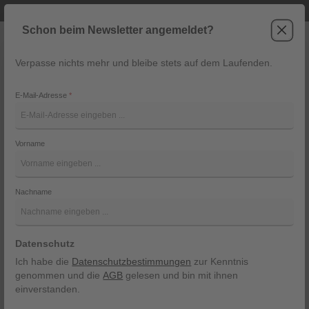
Telefonische Beratung unter +43 6243 2337
Zum Hauptinhalt springen
Schon beim Newsletter angemeldet?
Verpasse nichts mehr und bleibe stets auf dem Laufenden.
War
Navigation
E-Mail-Adresse
*
Pashmina von Steiner Luise
Vorname
Steiner Luise
Bildergalerie überspringen
Nachname
Datenschutz
Ich habe die
Datenschutzbestimmungen
zur Kenntnis
genommen und die
AGB
gelesen und bin mit ihnen
einverstanden.