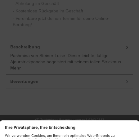
-
Abholung im Geschäft
-
Kostenlose Rückgabe im Geschäft
-
Vereinbare jetzt deinen Termin für deine Online-
Beratung!
Beschreibung
Pashmina von Steiner Luise Dieser leichte, luftige
Ajourstrickponcho begeistert mit seinem tollen Strickmus…
Mehr
Bewertungen
Telefonische Beratung unter +43 6243 2337
UNSER GESCHÄFT