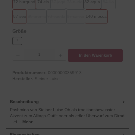
72 burgund
74 eis
77 jagd
78 nude
82 aqua
84 lila
(Diese Option ist zurzeit nicht verfügbar.)
(Diese Option ist zurzeit nicht verfügb
(Diese Option ist
87 see
88 aronia
93 budda
97 salbei
140 mocca
(Diese Option ist zurzeit nicht verfügbar.)
(Diese Option ist zurzeit nicht verfügbar.)
(Diese Option ist zurzeit nicht verfügb
auswählen
Größe
*
Produkt Anzahl: Gib den gewünschten Wert ein oder benutze die Schaltflächen um d
In den Warenkorb
Produktnummer:
00000000359913
Hersteller:
Steiner Luise
Beschreibung
Pashmina von Steiner Luise Ob als traditionsbewusster
Akzent zum Alltags-Outfit oder als edler Überwurf zum Dirndl
– ei…
Mehr
Eigenschaften