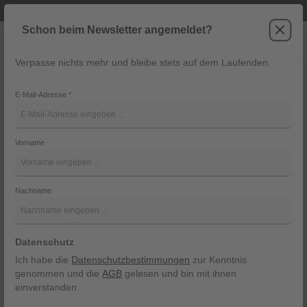
Telefonische Beratung unter +43 6243 2337
Zum Hauptinhalt springen
Schon beim Newsletter angemeldet?
Verpasse nichts mehr und bleibe stets auf dem Laufenden.
War
Navigation
E-Mail-Adresse
*
Pashmina von Steiner Luise
Vorname
Steiner Luise
Bildergalerie überspringen
Nachname
Datenschutz
Ich habe die
Datenschutzbestimmungen
zur Kenntnis
genommen und die
AGB
gelesen und bin mit ihnen
einverstanden.