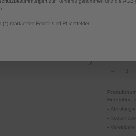
schutzbestimmungen
zur Kenntnis genommen und die
AGB
g
aus
Farbe
n.
 (*) markierten Felder sind Pflichtfelder.
36 amethyst
aus
Größe
*
Produkt Anzahl
Produktnu
Hersteller:
-
Abholung i
-
Kostenlose
-
Vereinbare 