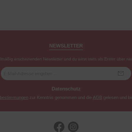
NEWSLETTER
elmäßig erscheinenden Newsletter und du wirst stets als Erster über ne
E-
Mail-
Adresse
*
Datenschutz
zbestimmungen
zur Kenntnis genommen und die
AGB
gelesen und bin
Facebook
Instagram