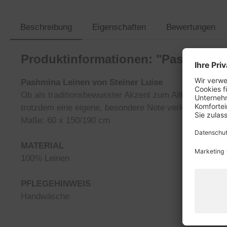
Beschreibung
Eigenschaften
Bewertungen
Produktinformationen: "Pashmina L
Pashmina Leinen von Steiner Luise
Ob als traditionsbewusster Akzent zum Alltags-Outfit 
trotzdem eine eigene, besondere Note verleihen.
Maße: 60 x 150/190 cm
MATERIAL
100% Leinen
PFLEGEHINWEIS
Handwäsche