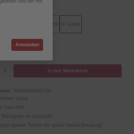
elesen und bin mit
wählen
40 blue
48 sea
54 creme
97 salbei
(Diese Option ist zurzeit nicht verfügbar.)
wählen
Anmelden
: Gib den gewünschten Wert ein oder benutze die Schaltflächen um die
In den Warenkorb
mmer:
00000000361726
Steiner Luise
m Geschäft
 Rückgabe im Geschäft
jetzt deinen Termin für deine Online-Beratung!