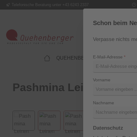
Telefonische Beratung unter +43 6243 2337
m Hauptinhalt springen
Zur Suche springen
Zur Hauptnavigation springen
Schon beim Ne
Verpasse nichts me
E-Mail-Adresse
*
QUEHENBERGER LIFESTYLE
Vorname
Pashmina Leinen von St
Nachname
Bildergalerie überspringen
Datenschutz