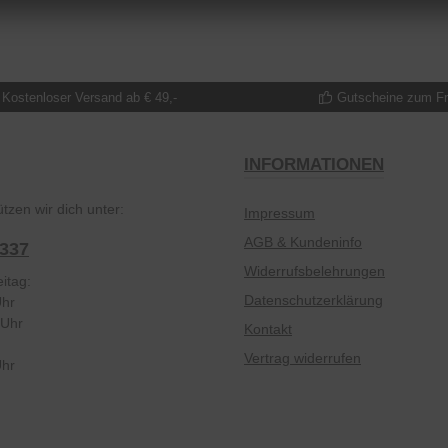
Kostenloser Versand ab € 49,-
Gutscheine zum F
INFORMATIONEN
tzen wir dich unter:
Impressum
AGB & Kundeninfo
2337
Widerrufsbelehrungen
itag:
Datenschutzerklärung
Uhr
 Uhr
Kontakt
Vertrag widerrufen
Uhr