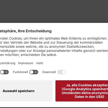
einen von Steiner Luise "
oder als edler Überwurf zum Dirndl – ein Pashmina sollte d