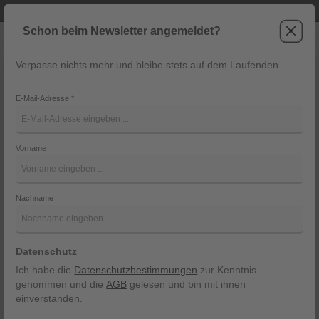
Telefonische Beratung unter +43 6243 2337
Zum Hauptinhalt springen
Schon beim Newsletter angemeldet?
Verpasse nichts mehr und bleibe stets auf dem Laufenden.
War
Navigation
E-Mail-Adresse
*
Liona 45114540
Vorname
Feli&Hans
Bildergalerie überspringen
Nachname
Datenschutz
Ich habe die
Datenschutzbestimmungen
zur Kenntnis
genommen und die
AGB
gelesen und bin mit ihnen
einverstanden.