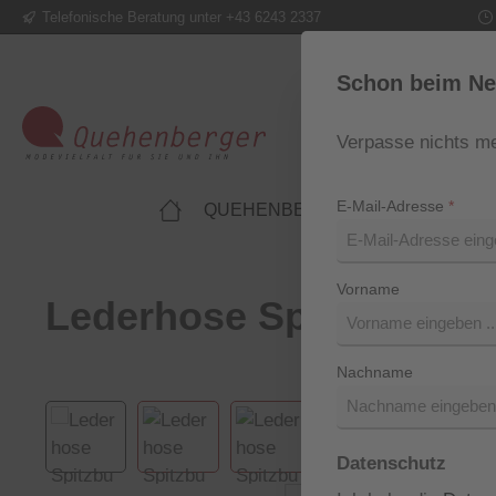
Telefonische Beratung unter +43 6243 2337
m Hauptinhalt springen
Zur Suche springen
Zur Hauptnavigation springen
Schon beim Ne
Verpasse nichts me
E-Mail-Adresse
*
QUEHENBERGER LIFESTYLE
Vorname
Lederhose Spitzbua vo
Nachname
Bildergalerie überspringen
Datenschutz