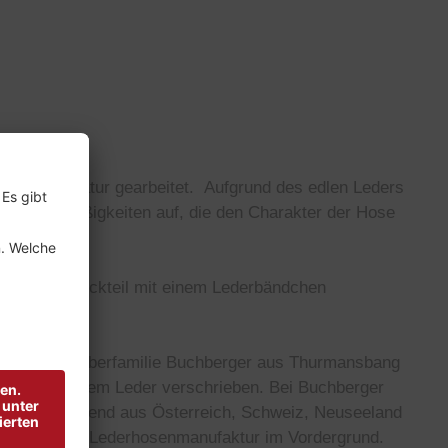
ickerei in Natur gearbeitet.
Aufgrund des edlen Leders
e Unregelmäßigkeiten auf, die den Charakter der Hose
te ist im Rückteil mit einem Lederbändchen
 hat die Gerberfamilie Buchberger aus Thurmansbang
on hochwertigem Leder verschrieben.
Bei Buchberger
en überwiegend aus Österreich, Schweiz, Neuseeland
bei Buchberger Lederhosenmanufaktur im Vordergrund.