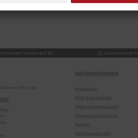
ie richtige Passform ist wichtig.
Kostenloser Versand ab € 49,-
Gutscheine zum F
INFORMATIONEN
tzen wir dich unter:
Impressum
AGB & Kundeninfo
2337
Widerrufsbelehrungen
itag:
Datenschutzerklärung
Uhr
 Uhr
Kontakt
Vertrag widerrufen
Uhr