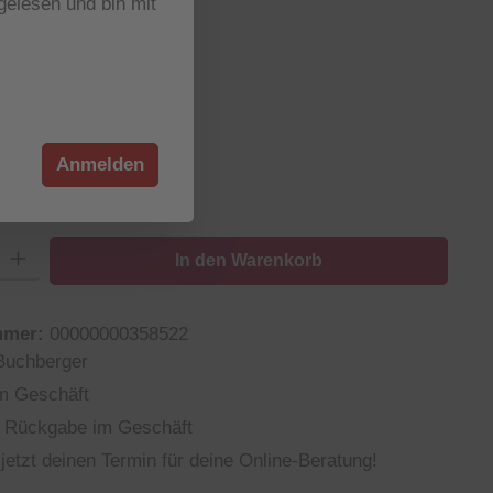
elesen und bin mit
wählen
wählen
Anmelden
48
50
52
54
n ist zurzeit nicht verfügbar.)
e Option ist zurzeit nicht verfügbar.)
(Diese Option ist zurzeit nicht verfügbar.)
: Gib den gewünschten Wert ein oder benutze die Schaltflächen um die
In den Warenkorb
mmer:
00000000358522
Buchberger
m Geschäft
 Rückgabe im Geschäft
jetzt deinen Termin für deine Online-Beratung!