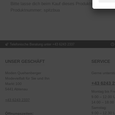
Bitte lasse dich beim Kauf dieses Produkts beraten - d
Produktnummer: spitzbua
Telefonische Beratung unter +43 6243 2337
UNSER GESCHÄFT
SERVICE
Moden Quehenberger
Gerne unterstü
Modevielfalt für Sie und Ihn
+43 6243 
Markt 100
5441 Abtenau
Montag bis Fre
9.00 – 12.00 
+43 6243 2337
14.00 – 18.00
Samstag:
9.00 – 12.30 
Öffnungszeiten: