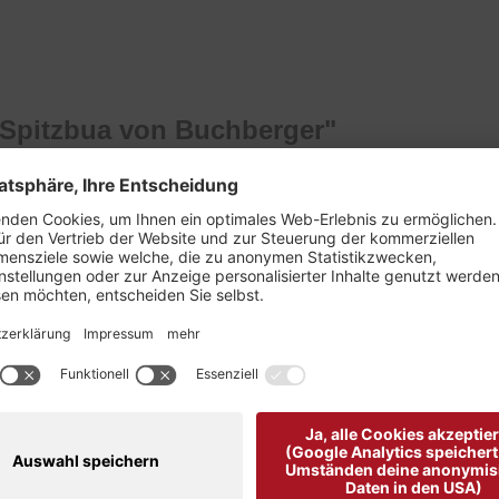
 Spitzbua von Buchberger"
r rustikalen Optik gegerbt und mit einer erhabenen Reliefst
pazierfähig.
Da Leder ein Naturmaterial ist, weißt es manch
eknöpftem Eingriff geschnitten.
chen eine Gesäßtasche und eine Messertasche. Die Bundwei
manufaktur Buchberger aus Bayern.
Über Jahrzehnte hinweg
n im traditionellen Gerberhandwerk sich dem Verarbeiten v
t gefertigt.
Die Häute von Hirsch, Reh und Wildbock stamm
mweltauflagen, Inhaltsstoffe sowie Arbeitssicherheit steht 