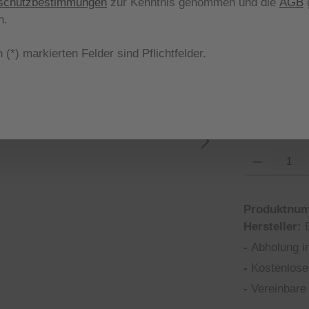
schutzbestimmungen
zur Kenntnis genommen und die
AGB
g
aus
Farbe
n.
 (*) markierten Felder sind Pflichtfelder.
oid rustikal
aus
Größe
44
46
(Diese Optio
(Dies
Produkt Anzahl
Produktnu
Hersteller:
-
Abholung i
-
Kostenlose
-
Vereinbare 