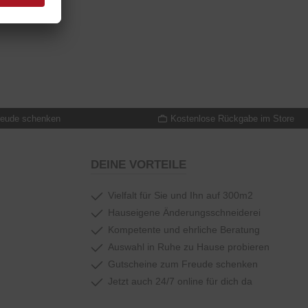
reude schenken
Kostenlose Rückgabe im Store
DEINE VORTEILE
Vielfalt für Sie und Ihn auf 300m2
Hauseigene Änderungsschneiderei
Kompetente und ehrliche Beratung
Auswahl in Ruhe zu Hause probieren
Gutscheine zum Freude schenken
Jetzt auch 24/7 online für dich da