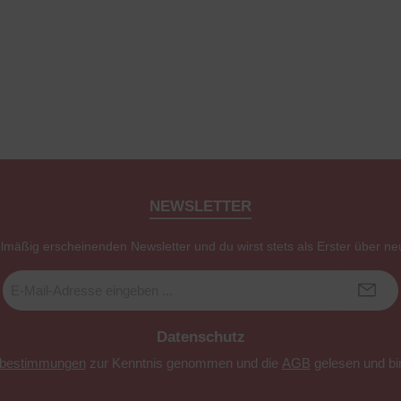
NEWSLETTER
elmäßig erscheinenden Newsletter und du wirst stets als Erster über ne
E-
Mail-
Adresse
*
Datenschutz
zbestimmungen
zur Kenntnis genommen und die
AGB
gelesen und bin