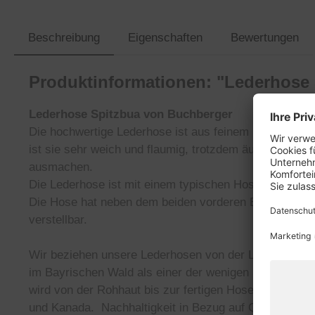
Beschreibung
Eigenschaften
Bewertungen
Produktinformationen: "Lederhose
Lederhose Spitzbua von Buchberger
Die hochwertige Lederhose ist aus feinem Leder in eine
ist sie sehr weich und flaumig, trotzdem äußerst stra
ausmachen.
Die Lederhose ist mit einem typischen Hosenlatz mit g
Die Hose hat neben dem beiden vorderen Eingriffstas
verstellbar.
Wir beziehen unsere Lederhosen von der Lederhosen
im Bayrischen Wald als einer der wenigen Spezialiste
wird von der Rohhaut bis zur fertigen Hose alles selbs
und Kanada.
Nachhaltigkeit in Bezug auf Qualität, U