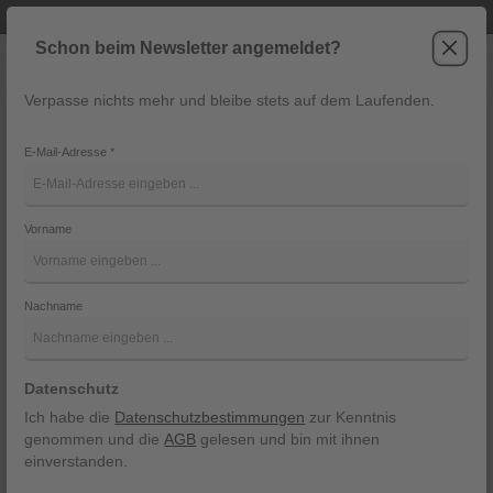
Telefonische Beratung unter +43 6243 2337
Zum Hauptinhalt springen
Schon beim Newsletter angemeldet?
Verpasse nichts mehr und bleibe stets auf dem Laufenden.
War
Navigation
E-Mail-Adresse
*
Lederhose Garmisch von
Buchberger
Vorname
Buchberger
Nachname
Bildergalerie überspringen
Datenschutz
Ich habe die
Datenschutzbestimmungen
zur Kenntnis
genommen und die
AGB
gelesen und bin mit ihnen
einverstanden.