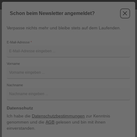
Telefonische Beratung unter +43 6243 2337
Zum Hauptinhalt springen
Schon beim Newsletter angemeldet?
Verpasse nichts mehr und bleibe stets auf dem Laufenden.
War
Navigation
E-Mail-Adresse
*
Lederhose Ebensee von
Ostarrichi
Vorname
Ostarrichi
Nachname
Bildergalerie überspringen
Datenschutz
Ich habe die
Datenschutzbestimmungen
zur Kenntnis
genommen und die
AGB
gelesen und bin mit ihnen
einverstanden.