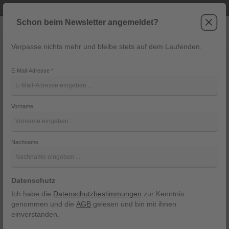
Telefonische Beratung unter +43 6243 2337
Zum Hauptinhalt springen
Schon beim Newsletter angemeldet?
Verpasse nichts mehr und bleibe stets auf dem Laufenden.
War
Navigation
E-Mail-Adresse
*
Josie 8014 9010
Vorname
Alpenherz
Bildergalerie überspringen
Nachname
Datenschutz
Ich habe die
Datenschutzbestimmungen
zur Kenntnis
genommen und die
AGB
gelesen und bin mit ihnen
einverstanden.