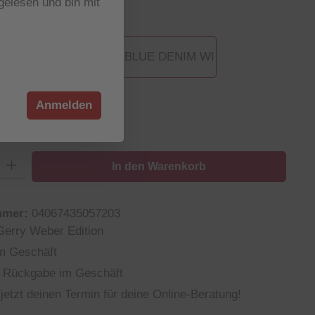
elesen und bin mit
wählen
NKELGRAU DE
865003 BLUE DENIM WI
wählen
Anmelden
46
48
n ist zurzeit nicht verfügbar.)
(Diese Option ist zurzeit nicht verfügbar.)
: Gib den gewünschten Wert ein oder benutze die Schaltflächen um die
In den Warenkorb
mmer:
04067435057203
Gerry Weber Edition
m Geschäft
 Rückgabe im Geschäft
jetzt deinen Termin für deine Online-Beratung!