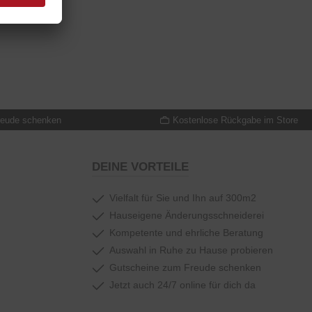
reude schenken
Kostenlose Rückgabe im Store
DEINE VORTEILE
Vielfalt für Sie und Ihn auf 300m2
Hauseigene Änderungsschneiderei
Kompetente und ehrliche Beratung
Auswahl in Ruhe zu Hause probieren
Gutscheine zum Freude schenken
Jetzt auch 24/7 online für dich da