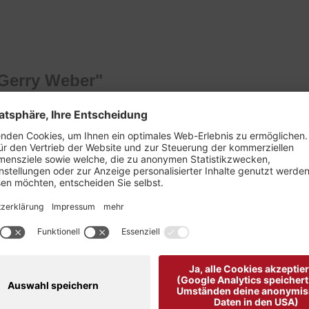
 Gerry Weber"
 Weber.
hmal geschnittenen Bein.
rem gemütlichen Stretch-Anteil.