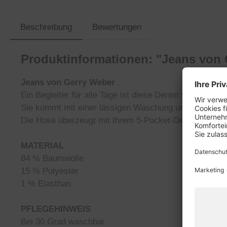
Beschreibung
Bewertungen
Produktinformationen: "Jeans von
Jeans von Gerry Weber
Ein Begleiter für alle Tage ist diese Denim von Gerry
Sie kommt mit einer lässigen Waschung und einem sc
Die Hose überzeugt mit ihrem 5-Pocket-Design und ih
MATERIAL
84 % Baumwolle
15 % Polyester
1 % Elasthan
PFLEGEHINWEIS
Bei 30 Grad waschbar