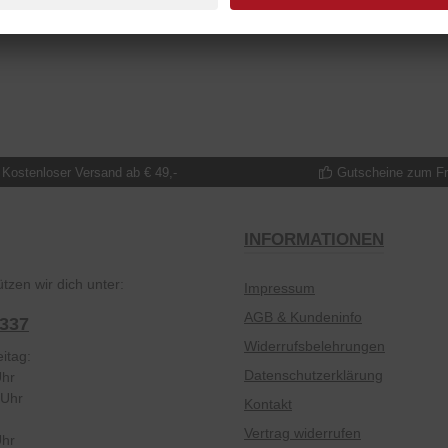
Kostenloser Versand ab € 49,-
Gutscheine zum F
INFORMATIONEN
tzen wir dich unter:
Impressum
AGB & Kundeninfo
2337
Widerrufsbelehrungen
itag:
Datenschutzerklärung
Uhr
 Uhr
Kontakt
Vertrag widerrufen
Uhr