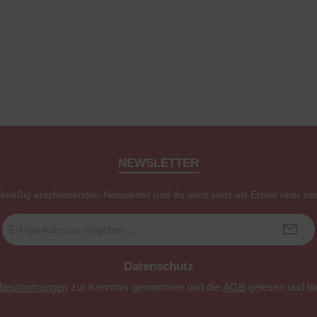
NEWSLETTER
elmäßig erscheinenden Newsletter und du wirst stets als Erster über ne
E-
Mail-
Adresse
*
Datenschutz
zbestimmungen
zur Kenntnis genommen und die
AGB
gelesen und bin