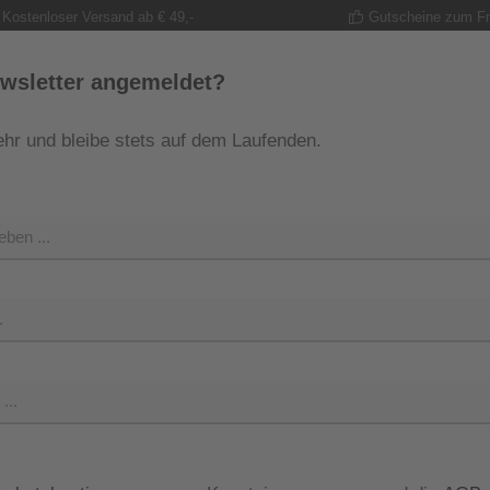
Kostenloser Versand ab € 49,-
Gutscheine zum F
wsletter angemeldet?
hr und bleibe stets auf dem Laufenden.
MODE
TRACHT
GUTSCHEINE
SHOP
SHOP 
Regulärer Pr
99,99 
Preise inkl. M