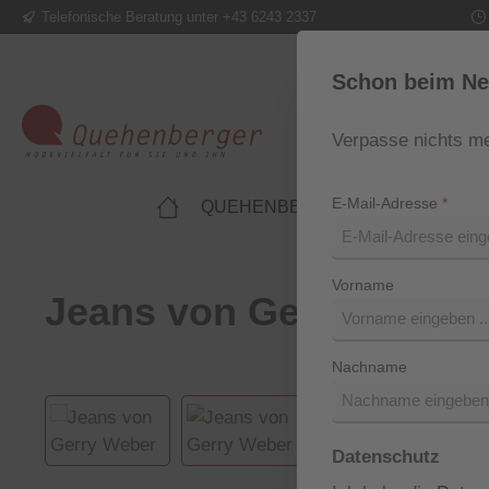
Telefonische Beratung unter +43 6243 2337
m Hauptinhalt springen
Zur Suche springen
Zur Hauptnavigation springen
Schon beim Ne
Verpasse nichts me
E-Mail-Adresse
*
QUEHENBERGER LIFESTYLE
Vorname
Jeans von Gerry Weber
Nachname
Bildergalerie überspringen
Datenschutz