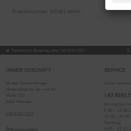
Produktnummer: 925061-66854
Telefonische Beratung unter +43 6243 2337
UNSER GESCHÄFT
SERVICE
Moden Quehenberger
Gerne unterstü
Modevielfalt für Sie und Ihn
+43 6243 
Markt 100
5441 Abtenau
Montag bis Fre
9.00 – 12.00 
+43 6243 2337
14.00 – 18.00
Samstag:
9.00 – 12.30 
Öffnungszeiten: