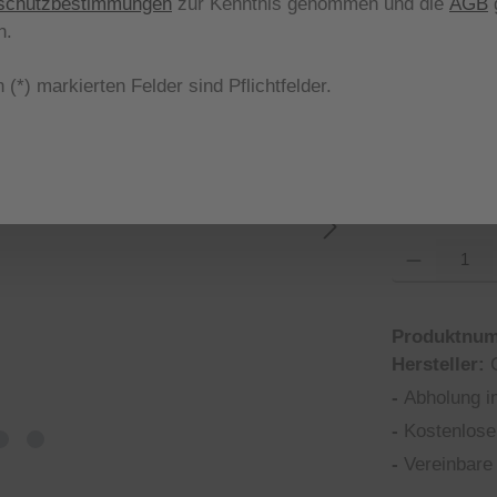
schutzbestimmungen
zur Kenntnis genommen und die
AGB
g
aus
Farbe
n.
 (*) markierten Felder sind Pflichtfelder.
283003 DU
aus
Größe
42
44
(Diese Optio
Produkt Anzahl
Produktnu
Hersteller:
-
Abholung i
-
Kostenlose
-
Vereinbare 