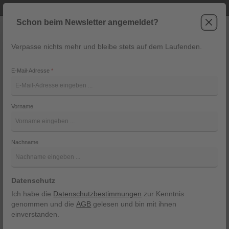
Telefonische Beratung unter +43 6243 2337
Zum Hauptinhalt springen
Schon beim Newsletter angemeldet?
Verpasse nichts mehr und bleibe stets auf dem Laufenden.
War
Navigation
E-Mail-Adresse
*
Jeans Wide von Mac
Vorname
Mac
Bildergalerie überspringen
Nachname
Datenschutz
Ich habe die
Datenschutzbestimmungen
zur Kenntnis
genommen und die
AGB
gelesen und bin mit ihnen
einverstanden.