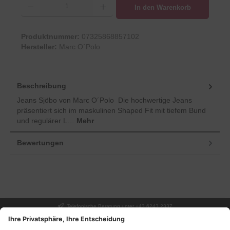
In den Warenkorb
Produktnummer:
07325868857102
Hersteller:
Marc O´Polo
Beschreibung
Jeans Sjöbo von Marc O´Polo Die hochwertige Jeans
präsentiert sich im maskulinen Shaped Fit mit tiefem Bund
und regulärer L…
Mehr
Bewertungen
Telefonische Beratung unter +43 6243 2337
UNSER GESCHÄFT