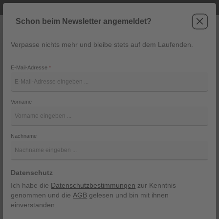
Telefonische Beratung unter +43 6243 2337
Zum Hauptinhalt springen
Schon beim Newsletter angemeldet?
Verpasse nichts mehr und bleibe stets auf dem Laufenden.
War
Navigation
E-Mail-Adresse
*
Jeans Sjöbo von Marc O´Polo
Vorname
Marc O´Polo
Bildergalerie überspringen
Nachname
Datenschutz
Ich habe die
Datenschutzbestimmungen
zur Kenntnis
genommen und die
AGB
gelesen und bin mit ihnen
einverstanden.