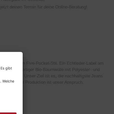
jetzt deinen Termin für deine Online-Beratung!
 klassischen Five-Pocket-Stil. Ein Echtleder-Label am
t aus hochwertiger Bio-Baumwolle mit Polyester- und
tischen Fit. Unser Ziel ist es, die nachhaltigste Jeans
ortungsvolle Produktion ist unser Anspruch.