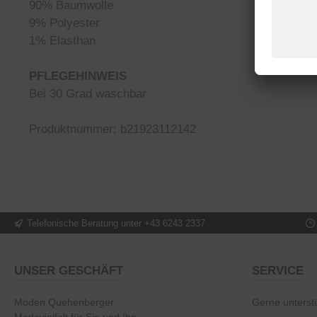
90% Baumwolle
9% Polyester
1% Elasthan
PFLEGEHINWEIS
Bei 30 Grad waschbar
Produktnummer: b21923112142
Telefonische Beratung unter +43 6243 2337
UNSER GESCHÄFT
SERVICE
Moden Quehenberger
Gerne unterstü