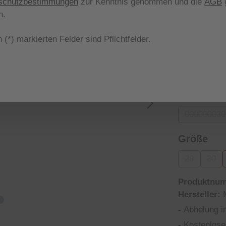
schutzbestimmungen
zur Kenntnis genommen und die
AGB
g
Nicht meh
n.
aus
Farbe
 (*) markierten Felder sind Pflichtfelder.
031 Dark g
(D
aus
Form
000000030
(Diese 
aus
Größe
29
30
(Diese Optio
(Dies
Produktnu
Hersteller:
-
Abholung i
-
Kostenlose