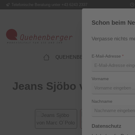
Telefonische Beratung unter +43 6243 2337
m Hauptinhalt springen
Zur Suche springen
Zur Hauptnavigation springen
Schon beim Ne
Verpasse nichts me
E-Mail-Adresse
*
QUEHENBERGER LIFESTYLE
Vorname
Jeans Sjöbo von Marc 
Nachname
Bildergalerie überspringen
Datenschutz