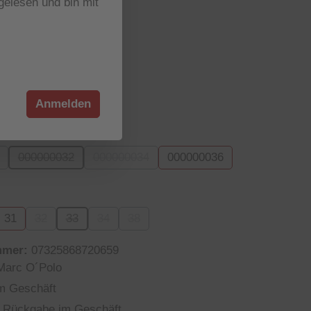
elesen und bin mit
r verfügbar
wählen
rey wash
iese Option ist zurzeit nicht verfügbar.)
Anmelden
wählen
000000032
000000034
000000036
Option ist zurzeit nicht verfügbar.)
(Diese Option ist zurzeit nicht verfügbar.)
(Diese Option ist zurzeit nicht verfügbar.)
wählen
31
32
33
34
38
n ist zurzeit nicht verfügbar.)
e Option ist zurzeit nicht verfügbar.)
(Diese Option ist zurzeit nicht verfügbar.)
(Diese Option ist zurzeit nicht verfügbar.)
(Diese Option ist zurzeit nicht verfügbar.)
(Diese Option ist zurzeit nicht verfügbar
mmer:
07325868720659
Marc O´Polo
m Geschäft
 Rückgabe im Geschäft