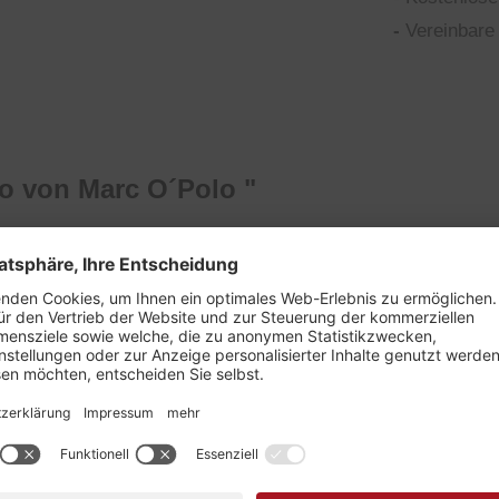
-
Vereinbare 
o von Marc O´Polo "
 mit tiefem Bund und regulärer Länge überzeugt durch ihren
opf mit Reißverschluss unterstreichen das Design. Gefertig
etch-Denim-Qualität optimale Formbeständigkeit und einen elas
in zu umweltschonenden Färbe- und Waschverfahren. Verantw