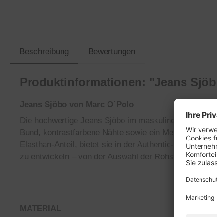
Beschreibung
Bewertungen
Produktinformationen: "Jeans Sjöb
Jeans Sjöbo von Marc O´Polo
Die hochwertige Jeans Sjöbo im maskulinen Shaped Fit
Bund, kontrastfarbene Nähte sowie ein Metall-Logo-Kn
Elasthan-Anteil, bietet sie in der Authentic-Black-Str
zu entwickeln – von der Auswahl der Rohstoffe bis h
MATERIAL