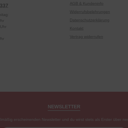
AGB & Kundeninfo
2337
Widerrufsbelehrungen
itag:
Datenschutzerklärung
Uhr
 Uhr
Kontakt
Vertrag widerrufen
Uhr
NEWSLETTER
elmäßig erscheinenden Newsletter und du wirst stets als Erster über ne