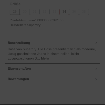
auswählen
Größe
29
30
31
32
33
34
36
38
(Diese Option ist zurzeit nicht verfügbar.)
(Diese Option ist zurzeit nicht verfügbar.)
(Diese Option ist zurzeit nicht verfügbar.)
(Diese Option ist zurzeit nicht verfügbar.)
(Diese Option ist zurzeit nicht verfügbar.
(Diese Option ist zurzeit 
(Diese Option ist
Produktnummer:
00000000362450
Hersteller:
Superdry
Beschreibung
Hose von Superdry Die Hose präsentiert sich als moderne,
lässig geschnittene Jeans in einem hellen, leicht
ausgewaschenen B…
Mehr
Eigenschaften
Bewertungen