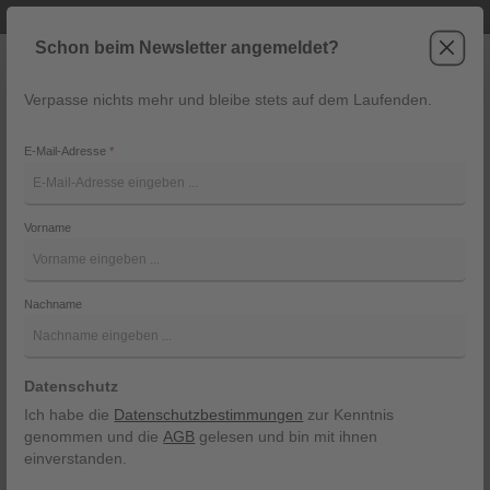
Telefonische Beratung unter +43 6243 2337
Zum Hauptinhalt springen
Schon beim Newsletter angemeldet?
Verpasse nichts mehr und bleibe stets auf dem Laufenden.
War
Navigation
E-Mail-Adresse
*
Hose von Superdry
Vorname
Superdry
Bildergalerie überspringen
Nachname
Datenschutz
Ich habe die
Datenschutzbestimmungen
zur Kenntnis
genommen und die
AGB
gelesen und bin mit ihnen
einverstanden.