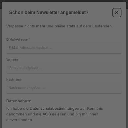
Telefonische Beratung unter +43 6243 2337
Zum Hauptinhalt springen
Schon beim Newsletter angemeldet?
Verpasse nichts mehr und bleibe stets auf dem Laufenden.
War
Navigation
E-Mail-Adresse
*
Hose Stefano von Grasegger
Vorname
Grasegger
Bildergalerie überspringen
Nachname
Datenschutz
Ich habe die
Datenschutzbestimmungen
zur Kenntnis
genommen und die
AGB
gelesen und bin mit ihnen
einverstanden.