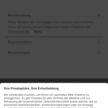
Beschreibung
Hose Stefano von Grasegger Eine schlank geschnittene
Hose mit einem feinen hellgrauen Loden Paspel in der
Seitennaht.&n…
Mehr
Eigenschaften
Bewertungen
Telefonische Beratung unter +43 6243 2337
UNSER GESCHÄFT
SERVICE