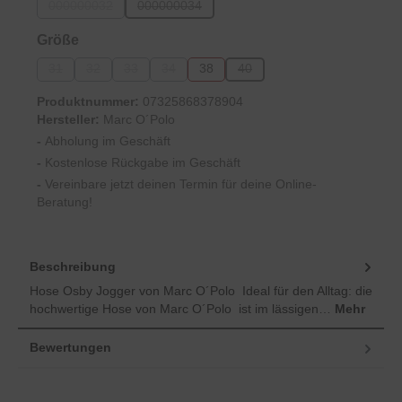
000000032
000000034
(Diese Option ist zurzeit nicht verfügbar.)
(Diese Option ist zurzeit nicht verfügbar.)
auswählen
Größe
31
32
33
34
38
40
(Diese Option ist zurzeit nicht verfügbar.)
(Diese Option ist zurzeit nicht verfügbar.)
(Diese Option ist zurzeit nicht verfügbar.)
(Diese Option ist zurzeit nicht verfügbar.)
(Diese Option ist zurzeit nicht ve
Produktnummer:
07325868378904
Hersteller:
Marc O´Polo
-
Abholung im Geschäft
-
Kostenlose Rückgabe im Geschäft
-
Vereinbare jetzt deinen Termin für deine Online-
Beratung!
Beschreibung
Hose Osby Jogger von Marc O´Polo Ideal für den Alltag: die
hochwertige Hose von Marc O´Polo ist im lässigen…
Mehr
Bewertungen