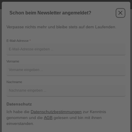
Telefonische Beratung unter +43 6243 2337
Zum Hauptinhalt springen
Schon beim Newsletter angemeldet?
Verpasse nichts mehr und bleibe stets auf dem Laufenden.
War
Navigation
E-Mail-Adresse
*
Hose Osby Jogger von Marc O
´Polo
Vorname
Marc O´Polo
Nachname
Bildergalerie überspringen
Datenschutz
Ich habe die
Datenschutzbestimmungen
zur Kenntnis
genommen und die
AGB
gelesen und bin mit ihnen
einverstanden.