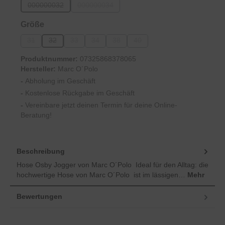
000000032
000000034
(Diese Option ist zurzeit nicht verfügbar.)
(Diese Option ist zurzeit nicht verfügbar.)
auswählen
Größe
31
32
33
34
38
40
(Diese Option ist zurzeit nicht verfügbar.)
(Diese Option ist zurzeit nicht verfügbar.)
(Diese Option ist zurzeit nicht verfügbar.)
(Diese Option ist zurzeit nicht verfügbar.)
(Diese Option ist zurzeit nicht verfügbar.
(Diese Option ist zurzeit nicht ve
Produktnummer:
07325868378065
Hersteller:
Marc O´Polo
-
Abholung im Geschäft
-
Kostenlose Rückgabe im Geschäft
-
Vereinbare jetzt deinen Termin für deine Online-
Beratung!
Beschreibung
Hose Osby Jogger von Marc O´Polo Ideal für den Alltag: die
hochwertige Hose von Marc O´Polo ist im lässigen…
Mehr
Bewertungen