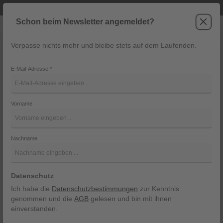
Telefonische Beratung unter +43 6243 2337
Zum Hauptinhalt springen
Schon beim Newsletter angemeldet?
Verpasse nichts mehr und bleibe stets auf dem Laufenden.
War
Navigation
E-Mail-Adresse
*
Hose Osby Jogger von Marc O
´Polo
Vorname
Marc O´Polo
Nachname
Bildergalerie überspringen
Datenschutz
Ich habe die
Datenschutzbestimmungen
zur Kenntnis
genommen und die
AGB
gelesen und bin mit ihnen
einverstanden.