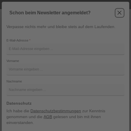
Telefonische Beratung unter +43 6243 2337
Zum Hauptinhalt springen
Schon beim Newsletter angemeldet?
Verpasse nichts mehr und bleibe stets auf dem Laufenden.
War
Navigation
E-Mail-Adresse
*
Hose Lucca von Digel
Vorname
Digel
Bildergalerie überspringen
Nachname
Datenschutz
Ich habe die
Datenschutzbestimmungen
zur Kenntnis
genommen und die
AGB
gelesen und bin mit ihnen
einverstanden.