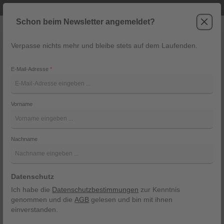
Telefonische Beratung unter +43 6243 2337
Zum Hauptinhalt springen
Schon beim Newsletter angemeldet?
Verpasse nichts mehr und bleibe stets auf dem Laufenden.
War
Navigation
E-Mail-Adresse
*
Hose Flare von Mac
Vorname
Mac
Bildergalerie überspringen
Nachname
Datenschutz
Ich habe die
Datenschutzbestimmungen
zur Kenntnis
genommen und die
AGB
gelesen und bin mit ihnen
einverstanden.