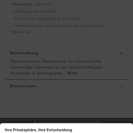
Hersteller:
Ostarrichi
-
Abholung im Geschäft
-
Kostenlose Rückgabe im Geschäft
-
Vereinbare jetzt deinen Termin für deine Online-
Beratung!
Beschreibung
Hirschlederhose Weissenberg von Ostarrichi Die
hochwertige Lederhose ist aus strapazierfähigem
Hirschleder in granit gegerb…
Mehr
Bewertungen
Telefonische Beratung unter +43 6243 2337
UNSER GESCHÄFT