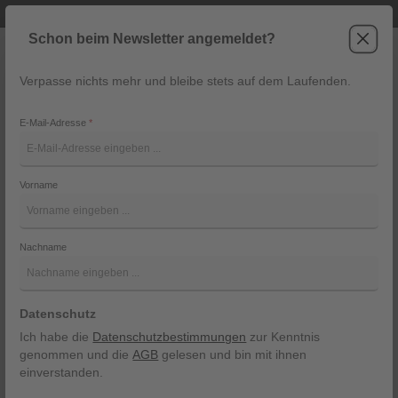
Telefonische Beratung unter +43 6243 2337
Zum Hauptinhalt springen
Schon beim Newsletter angemeldet?
Verpasse nichts mehr und bleibe stets auf dem Laufenden.
War
Navigation
E-Mail-Adresse
*
Hirschlederhose Weissenberg
von Ostarrichi
Vorname
Ostarrichi
Nachname
Bildergalerie überspringen
Datenschutz
Ich habe die
Datenschutzbestimmungen
zur Kenntnis
genommen und die
AGB
gelesen und bin mit ihnen
einverstanden.