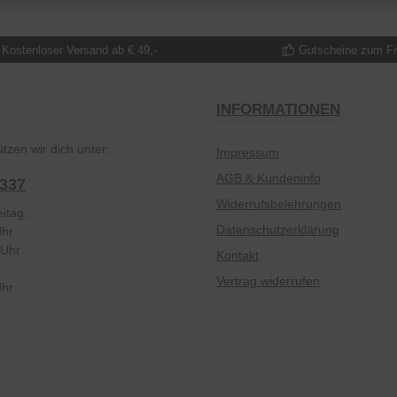
Kostenloser Versand ab € 49,-
Gutscheine zum F
INFORMATIONEN
tzen wir dich unter:
Impressum
AGB & Kundeninfo
2337
Widerrufsbelehrungen
itag:
Datenschutzerklärung
Uhr
 Uhr
Kontakt
Vertrag widerrufen
Uhr