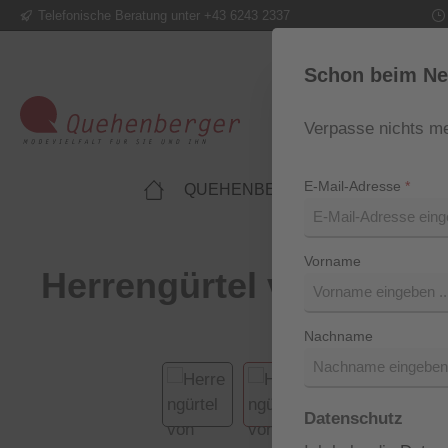
Telefonische Beratung unter +43 6243 2337
m Hauptinhalt springen
Zur Suche springen
Zur Hauptnavigation springen
Schon beim Ne
Verpasse nichts me
E-Mail-Adresse
*
QUEHENBERGER LIFESTYLE
Vorname
Herrengürtel von Loyd
Nachname
Bildergalerie überspringen
Datenschutz