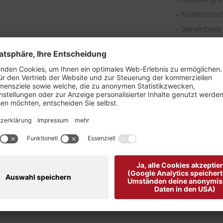
-
Kostenlose
-
Vereinbare 
el von Loyd "
utfits.
alle und ist in schwarzem Glattleder gearbeitet.