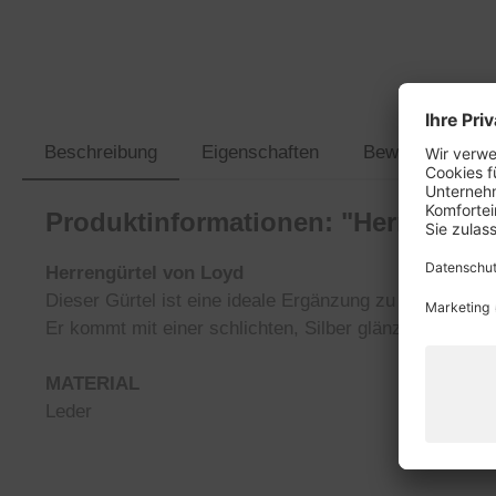
Beschreibung
Eigenschaften
Bewertungen
Produktinformationen: "Herrengürt
Herrengürtel von Loyd
Dieser Gürtel ist eine ideale Ergänzung zu eleganten O
Er kommt mit einer schlichten, Silber glänzenden Schn
MATERIAL
Leder