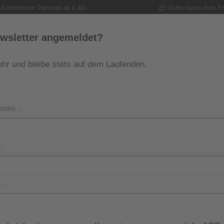
Kostenloser Versand ab € 49,-
Gutscheine zum F
wsletter angemeldet?
hr und bleibe stets auf dem Laufenden.
MODE
TRACHT
GUTSCHEINE
SHOP
SHOP 
Regulärer Pr
29,99 
Preise inkl. M