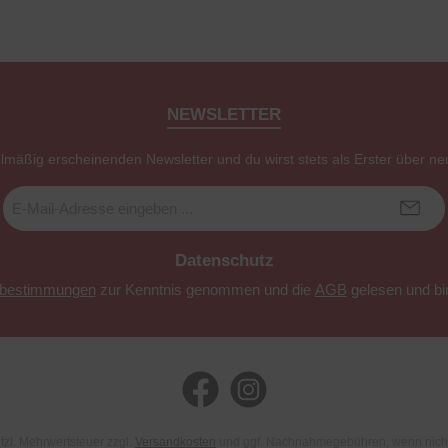
NEWSLETTER
elmäßig erscheinenden Newsletter und du wirst stets als Erster über ne
E-
Mail-
Adresse
*
Datenschutz
zbestimmungen
zur Kenntnis genommen und die
AGB
gelesen und bin
Facebook
Instagram
etzl. Mehrwertsteuer zzgl.
Versandkosten
und ggf. Nachnahmegebühren, wenn nich