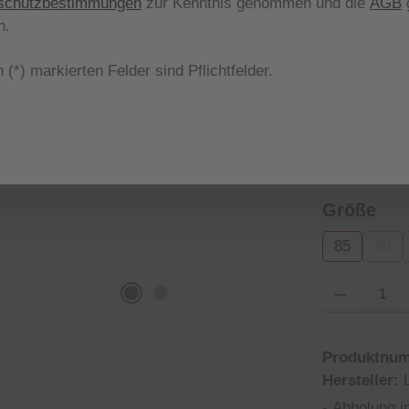
schutzbestimmungen
zur Kenntnis genommen und die
AGB
g
aus
Farbe
n.
 (*) markierten Felder sind Pflichtfelder.
05
(Diese Opt
aus
Form
000000021
(Diese
aus
Größe
85
90
(Dies
Produkt Anzahl
Produktnu
Hersteller:
-
Abholung i