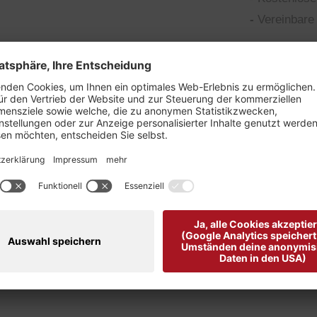
-
Vereinbare 
el von Loyd "
utfits.
alle und ist in schwarzem Glattleder gearbeitet.