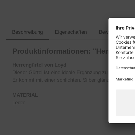
Beschreibung
Eigenschaften
Bewertungen
Produktinformationen: "Herrengürt
Herrengürtel von Loyd
Dieser Gürtel ist eine ideale Ergänzung zu eleganten O
Er kommt mit einer schlichten, Silber glänzenden Schn
MATERIAL
Leder