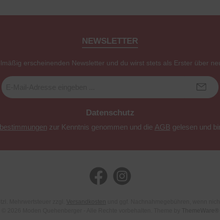
NEWSLETTER
elmäßig erscheinenden Newsletter und du wirst stets als Erster über ne
E-
Mail-
Adresse
*
Datenschutz
zbestimmungen
zur Kenntnis genommen und die
AGB
gelesen und bin
Facebook
Instagram
etzl. Mehrwertsteuer zzgl.
Versandkosten
und ggf. Nachnahmegebühren, wenn nich
© 2026 Moden Quehenberger - Alle Rechte vorbehalten. Theme by
ThemeWare®