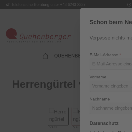
Telefonische Beratung unter +43 6243 2337
m Hauptinhalt springen
Zur Suche springen
Zur Hauptnavigation springen
Schon beim Ne
Verpasse nichts me
E-Mail-Adresse
*
QUEHENBERGER LIFESTYLE
Vorname
Herrengürtel von Loyd
Nachname
Bildergalerie überspringen
Datenschutz