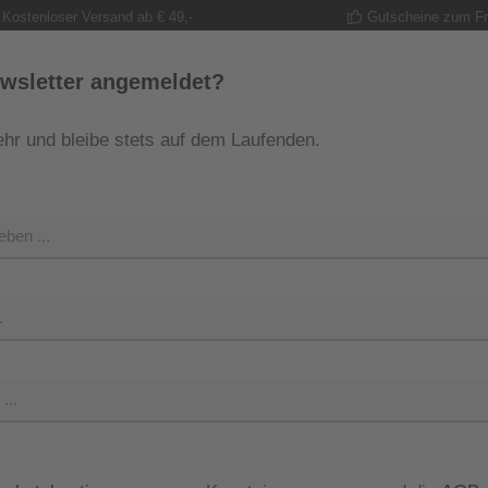
Kostenloser Versand ab € 49,-
Gutscheine zum F
wsletter angemeldet?
hr und bleibe stets auf dem Laufenden.
MODE
TRACHT
GUTSCHEINE
SHOP
SHOP 
Regulärer Pr
29,99 
Preise inkl. M