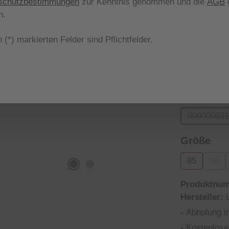
schutzbestimmungen
zur Kenntnis genommen und die
AGB
g
Nicht meh
n.
aus
Farbe
 (*) markierten Felder sind Pflichtfelder.
05
(Diese Opt
aus
Form
000000021
(Diese
aus
Größe
85
90
(Dies
Produktnu
Hersteller:
-
Abholung i
-
Kostenlose