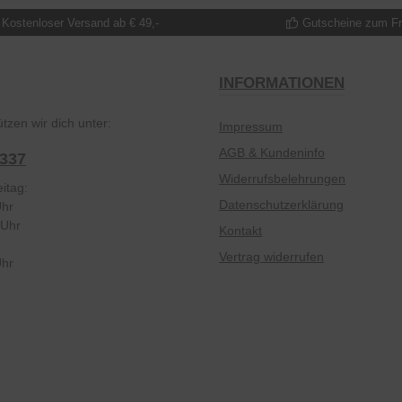
Kostenloser Versand ab € 49,-
Gutscheine zum F
INFORMATIONEN
tzen wir dich unter:
Impressum
AGB & Kundeninfo
2337
Widerrufsbelehrungen
itag:
Datenschutzerklärung
Uhr
 Uhr
Kontakt
Vertrag widerrufen
Uhr