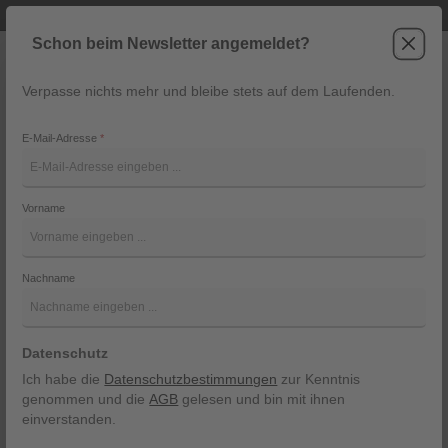
Telefonische Beratung unter +43 6243 2337
Zum Hauptinhalt springen
Schon beim Newsletter angemeldet?
Verpasse nichts mehr und bleibe stets auf dem Laufenden.
War
Navigation
E-Mail-Adresse
*
Herrengürtel 1568 von Loyd
Vorname
Lloyd - Arthur Schaper Ges.m.b.
Bildergalerie überspringen
Nachname
Datenschutz
Ich habe die
Datenschutzbestimmungen
zur Kenntnis
genommen und die
AGB
gelesen und bin mit ihnen
einverstanden.