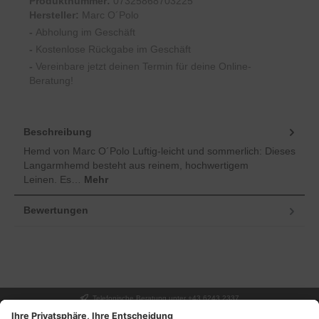
Produktnummer:
07325868703225
Hersteller:
Marc O´Polo
-
Abholung im Geschäft
-
Kostenlose Rückgabe im Geschäft
-
Vereinbare jetzt deinen Termin für deine Online-
Beratung!
Beschreibung
Hemd von Marc O´Polo Luftig-leicht und sommerlich: Dieses
Langarmhemd besteht aus reinem, hochwertigem
Leinen. Es…
Mehr
Bewertungen
Telefonische Beratung unter +43 6243 2337