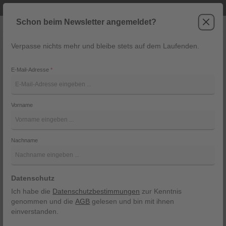
Telefonische Beratung unter +43 6243 2337
Zum Hauptinhalt springen
Schon beim Newsletter angemeldet?
Verpasse nichts mehr und bleibe stets auf dem Laufenden.
War
Navigation
E-Mail-Adresse
*
Hemd von Marc O´Polo
Vorname
Marc O´Polo
Bildergalerie überspringen
Nachname
Datenschutz
Ich habe die
Datenschutzbestimmungen
zur Kenntnis
genommen und die
AGB
gelesen und bin mit ihnen
einverstanden.