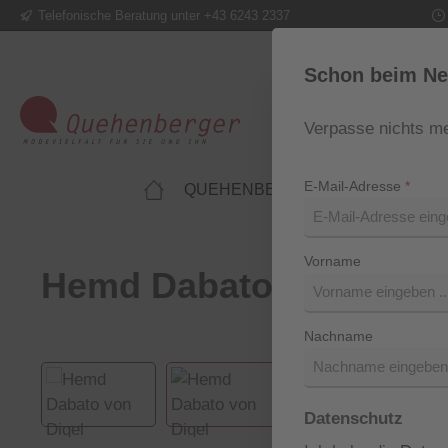
Telefonische Beratung unter +43 6243 2337
m Hauptinhalt springen
Zur Suche springen
Zur Hauptnavigation springen
Schon beim Ne
Verpasse nichts me
E-Mail-Adresse
*
QUEHENBERGER LIFESTYLE
Vorname
Hemd Dabato von Digel
Nachname
Bildergalerie überspringen
Datenschutz