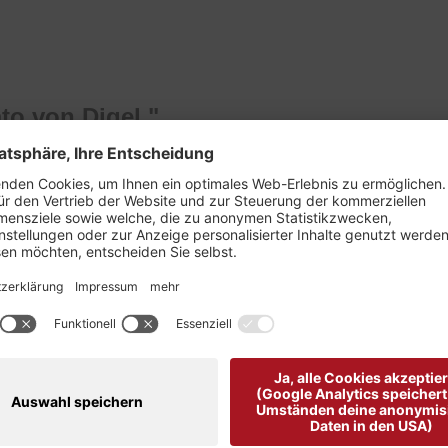
o von Digel "
affinierten Manschetten.
igt hat das Langarm-Hemd eine taillierte Passform.
der Knopfleiste, Rückenabnähern und einer markant geschw