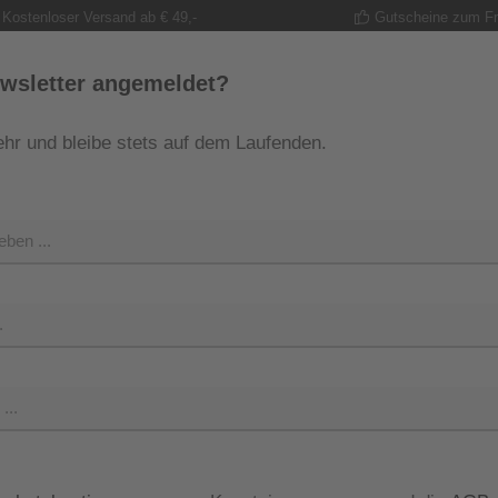
Kostenloser Versand ab € 49,-
Gutscheine zum F
wsletter angemeldet?
hr und bleibe stets auf dem Laufenden.
MODE
TRACHT
GUTSCHEINE
SHOP
SHOP 
Regulärer Pr
79,95 
Preise inkl. M