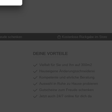
reude schenken
Kostenlose Rückgabe im Store
DEINE VORTEILE
Vielfalt für Sie und Ihn auf 300m2
Hauseigene Änderungsschneiderei
Kompetente und ehrliche Beratung
Auswahl in Ruhe zu Hause probieren
Gutscheine zum Freude schenken
Jetzt auch 24/7 online für dich da