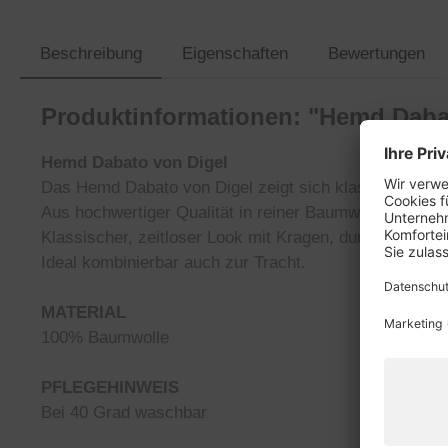
Beschreibung
Eigenschaften
Bewertungen
Produktinformationen: "Hemd Dabat
Hemd Dabato von Digel
Das Hemd Dabato von Digel zeigt sich klassisch mit r
Aus hochwertiger Qualität in reiner Baumwolle gefert
Klassischer, zeitloser Look mit Kragen, durchgehen
Ideal kombinierbar auch zur Tracht.
MATERIAL
100% Baumwolle
PFLEGEHINWEIS
Bei 40 Grad waschbar