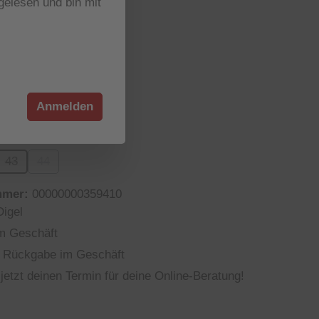
elesen und bin mit
r verfügbar
wählen
0
ion ist zurzeit nicht verfügbar.)
Diese Option ist zurzeit nicht verfügbar.)
Anmelden
wählen
43
44
n ist zurzeit nicht verfügbar.)
(Diese Option ist zurzeit nicht verfügbar.)
(Diese Option ist zurzeit nicht verfügbar.)
mmer:
00000000359410
Digel
m Geschäft
 Rückgabe im Geschäft
jetzt deinen Termin für deine Online-Beratung!