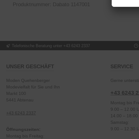
Produktnummer: Dabato 1147001
Telefonische Beratung unter +43 6243 2337
UNSER GESCHÄFT
SERVICE
Moden Quehenberger
Gerne unterstü
Modevielfalt für Sie und Ihn
+43 6243 
Markt 100
5441 Abtenau
Montag bis Fre
9.00 – 12.00 
+43 6243 2337
14.00 – 18.00
Samstag:
9.00 – 12.30 
Öffnungszeiten:
Montag bis Freitag: