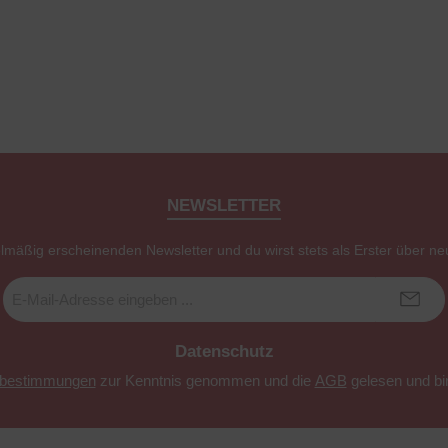
NEWSLETTER
elmäßig erscheinenden Newsletter und du wirst stets als Erster über ne
E-
Mail-
Adresse
*
Datenschutz
zbestimmungen
zur Kenntnis genommen und die
AGB
gelesen und bin