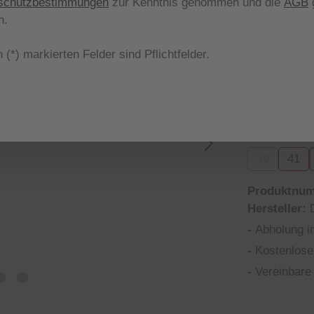
schutzbestimmungen
zur Kenntnis genommen und die
AGB
g
Nicht meh
n.
aus
Farbe
 (*) markierten Felder sind Pflichtfelder.
26
8
(Diese Opt
(
aus
Größe
39
41
(Diese Optio
Produktnu
Hersteller:
-
Abholung i
-
Kostenlose
-
Vereinbare 