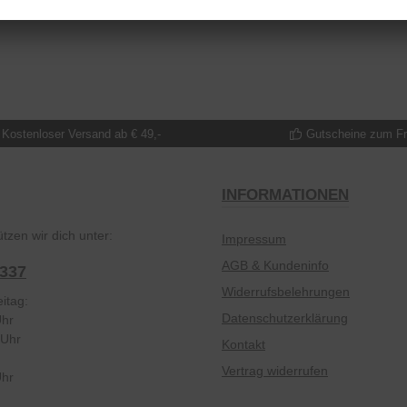
Kostenloser Versand ab € 49,-
Gutscheine zum F
INFORMATIONEN
tzen wir dich unter:
Impressum
AGB & Kundeninfo
2337
Widerrufsbelehrungen
itag:
Datenschutzerklärung
Uhr
 Uhr
Kontakt
Vertrag widerrufen
Uhr