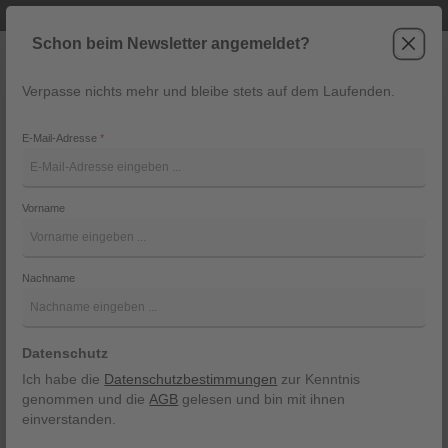
Telefonische Beratung unter +43 6243 2337
Zum Hauptinhalt springen
Schon beim Newsletter angemeldet?
Verpasse nichts mehr und bleibe stets auf dem Laufenden.
War
Navigation
E-Mail-Adresse
*
HO Dina
Vorname
Jones
Bildergalerie überspringen
Nachname
Datenschutz
Ich habe die
Datenschutzbestimmungen
zur Kenntnis
genommen und die
AGB
gelesen und bin mit ihnen
einverstanden.