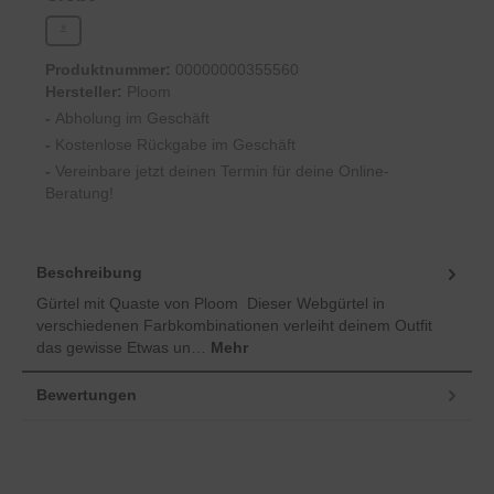
*
(Diese Option ist zurzeit nicht verfügbar.)
Produktnummer:
00000000355560
Hersteller:
Ploom
-
Abholung im Geschäft
-
Kostenlose Rückgabe im Geschäft
-
Vereinbare jetzt deinen Termin für deine Online-
Beratung!
Beschreibung
Gürtel mit Quaste von Ploom Dieser Webgürtel in
verschiedenen Farbkombinationen verleiht deinem Outfit
das gewisse Etwas un…
Mehr
Bewertungen