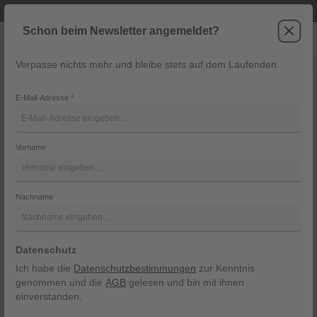
Telefonische Beratung unter +43 6243 2337
Zum Hauptinhalt springen
Schon beim Newsletter angemeldet?
Verpasse nichts mehr und bleibe stets auf dem Laufenden.
War
Navigation
E-Mail-Adresse
*
Gürtel mit Quaste
Vorname
Ploom
Bildergalerie überspringen
Nachname
Datenschutz
Ich habe die
Datenschutzbestimmungen
zur Kenntnis
genommen und die
AGB
gelesen und bin mit ihnen
einverstanden.