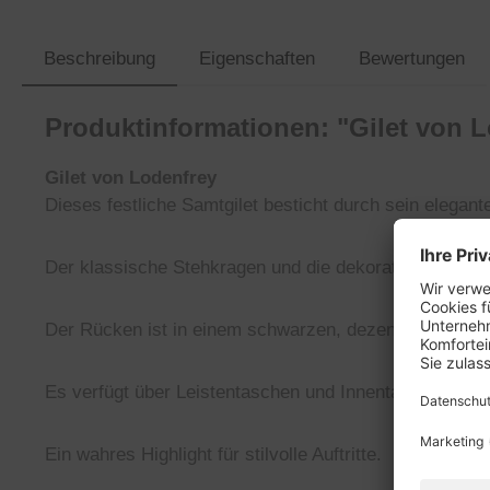
Beschreibung
Eigenschaften
Bewertungen
Produktinformationen: "Gilet von L
Gilet von Lodenfrey
Dieses festliche Samtgilet besticht durch sein elega
Der klassische Stehkragen und die dekorativen Metall
Der Rücken ist in einem schwarzen, dezent gemusterte
Es verfügt über Leistentaschen und Innentaschen für 
Ein wahres Highlight für stilvolle Auftritte.