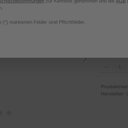
schutzbestimmungen
zur Kenntnis genommen und die
AGB
g
aus
Farbe
n.
 (*) markierten Felder sind Pflichtfelder.
85
aus
Größe
48
50
Produkt Anzahl
Produktnu
Hersteller: