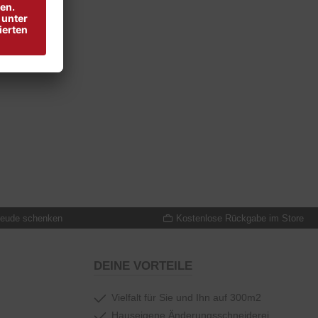
reude schenken
Kostenlose Rückgabe im Store
DEINE VORTEILE
Vielfalt für Sie und Ihn auf 300m2
Hauseigene Änderungsschneiderei