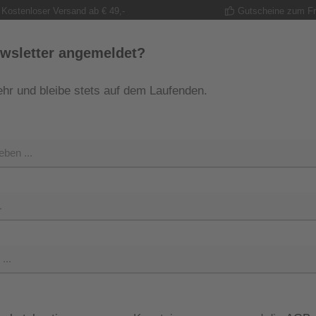
Kostenloser Versand ab € 49,-
Gutscheine zum F
wsletter angemeldet?
hr und bleibe stets auf dem Laufenden.
MODE
TRACHT
GUTSCHEINE
SHOP
SHOP 
Verkaufsprei
199,99
Preise inkl. M