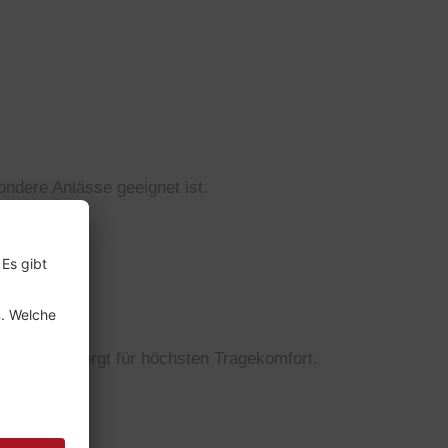
ondere Anlässe geeignet ist.
eiht.
gn ab und sorgt für höchsten Tragekomfort.