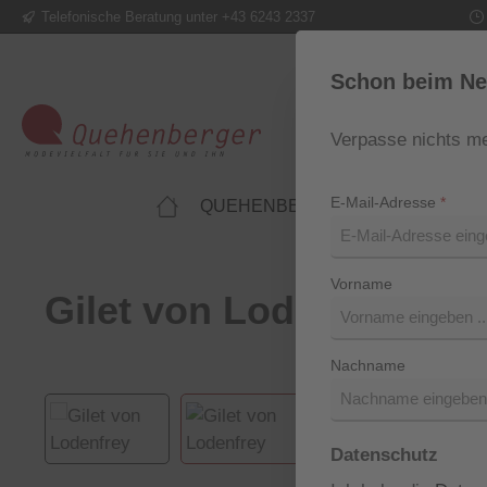
Telefonische Beratung unter +43 6243 2337
m Hauptinhalt springen
Zur Suche springen
Zur Hauptnavigation springen
Schon beim Ne
Verpasse nichts me
E-Mail-Adresse
*
QUEHENBERGER LIFESTYLE
Vorname
Gilet von Lodenfrey
Nachname
Bildergalerie überspringen
Datenschutz