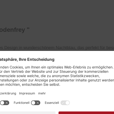
odenfrey "
ntes Design in wunderschönem Nachtblau, das perfekt für bes
knöpfe verleihen dem Gilet eine edle Note.
n Stoff gearbeitet, was dem Gilet zusätzlichen Charme verl
praktische Eleganz. Das hochwertige Futter rundet das Desi