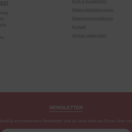
AGB & Kundeninfo
2337
Widerrufsbelehrungen
itag:
Datenschutzerklärung
Uhr
 Uhr
Kontakt
Vertrag widerrufen
Uhr
NEWSLETTER
elmäßig erscheinenden Newsletter und du wirst stets als Erster über ne
E-