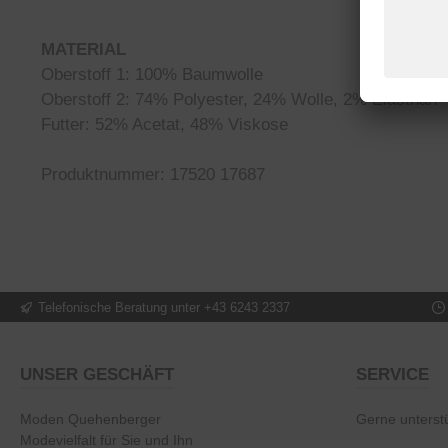
MATERIAL
Oberstoff 1: 100% Baumwolle
Oberstoff 2: 74% Polyester, 24% Wolle, 2% Elasthan
Futter: 52% Acetat, 48% Viskose
Produktnummer: 17520 17687
Telefonische Beratung unter +43 6243 2337
UNSER GESCHÄFT
SERVICE
Moden Quehenberger
Gerne unterstü
Modevielfalt für Sie und Ihn