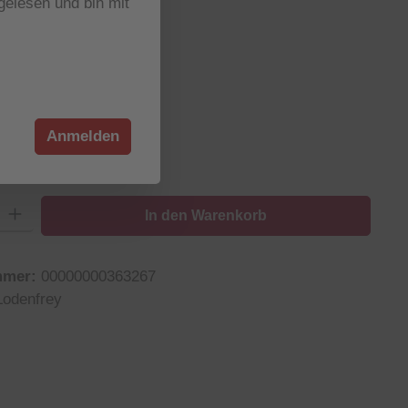
elesen und bin mit
wählen
wählen
Anmelden
52
54
56
: Gib den gewünschten Wert ein oder benutze die Schaltflächen um die
In den Warenkorb
mmer:
00000000363267
Lodenfrey