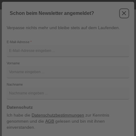
Telefonische Beratung unter +43 6243 2337
Zum Hauptinhalt springen
Schon beim Newsletter angemeldet?
Verpasse nichts mehr und bleibe stets auf dem Laufenden.
War
Navigation
E-Mail-Adresse
*
Gilet von Lodenfrey
Vorname
Lodenfrey
Bildergalerie überspringen
Nachname
Datenschutz
Ich habe die
Datenschutzbestimmungen
zur Kenntnis
genommen und die
AGB
gelesen und bin mit ihnen
einverstanden.