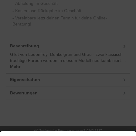
-
Abholung im Geschäft
-
Kostenlose Rückgabe im Geschäft
-
Vereinbare jetzt deinen Termin für deine Online-
Beratung!
Beschreibung
Gilet von Lodenfrey Dunkelgrün und Grau - zwei klassisch
trachtige Farben werden in diesem Modell neu kombiniert.…
Mehr
Eigenschaften
Bewertungen
Telefonische Beratung unter +43 6243 2337