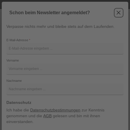
Telefonische Beratung unter +43 6243 2337
Zum Hauptinhalt springen
Schon beim Newsletter angemeldet?
Verpasse nichts mehr und bleibe stets auf dem Laufenden.
War
Navigation
E-Mail-Adresse
*
Gilet Dorian von Lodenfrey
Vorname
Lodenfrey
Bildergalerie überspringen
Nachname
Datenschutz
Ich habe die
Datenschutzbestimmungen
zur Kenntnis
genommen und die
AGB
gelesen und bin mit ihnen
einverstanden.