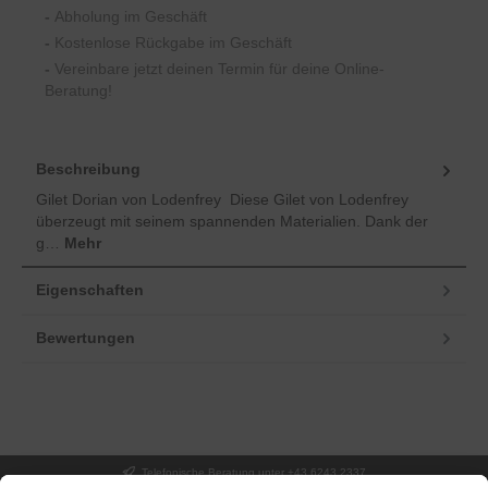
-
Abholung im Geschäft
-
Kostenlose Rückgabe im Geschäft
-
Vereinbare jetzt deinen Termin für deine Online-
Beratung!
Beschreibung
Gilet Dorian von Lodenfrey Diese Gilet von Lodenfrey
überzeugt mit seinem spannenden Materialien. Dank der
g…
Mehr
Eigenschaften
Bewertungen
Telefonische Beratung unter +43 6243 2337